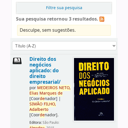
Filtre sua pesquisa
Sua pesquisa retornou 3 resultados.
Desculpe, sem sugestões.
Direito dos
negócios
aplicado: do
direito
empresarial/
por
ME
DE
IROS
NETO,
Elias
Marques
de
[Coor
de
nador]
|
SIMÃO
FILHO,
Adalberto
[Coor
de
nador]
.
Editora:
São Paulo: