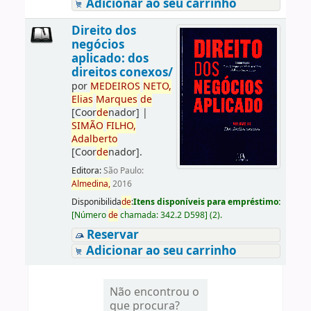
Adicionar ao seu carrinho
Direito dos
negócios
aplicado: dos
direitos conexos/
por
ME
DE
IROS
NETO,
Elias
Marques
de
[Coor
de
nador]
|
SIMÃO
FILHO,
Adalberto
[Coor
de
nador]
.
Editora:
São Paulo:
Almedina,
2016
Disponibilida
de
:
Itens disponíveis para empréstimo:
[
Número
de
chamada:
342.2 D598
]
(2).
Reservar
Adicionar ao seu carrinho
Não encontrou o
que procura?