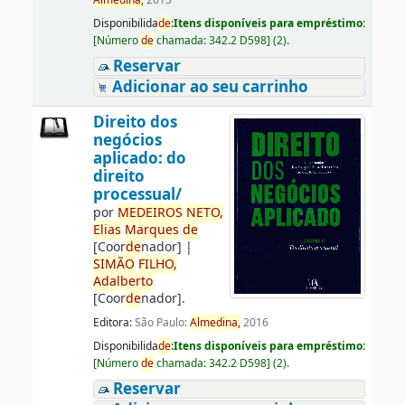
Almedina,
2015
Disponibilida
de
:
Itens disponíveis para empréstimo:
[
Número
de
chamada:
342.2 D598
]
(2).
Reservar
Adicionar ao seu carrinho
Direito dos
negócios
aplicado: do
direito
processual/
por
ME
DE
IROS
NETO,
Elias
Marques
de
[Coor
de
nador]
|
SIMÃO
FILHO,
Adalberto
[Coor
de
nador]
.
Editora:
São Paulo:
Almedina,
2016
Disponibilida
de
:
Itens disponíveis para empréstimo:
[
Número
de
chamada:
342.2 D598
]
(2).
Reservar