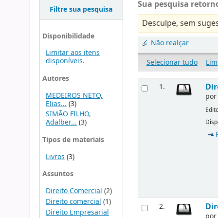
Sua pesquisa retorno
Filtre sua pesquisa
Desculpe, sem suges
Disponibilidade
Não realçar
Limitar aos itens
disponíveis.
Selecionar tudo
Lim
Autores
Dir
1.
MEDEIROS NETO,
po
Elias...
(3)
Edit
SIMÃO FILHO,
Adalber...
(3)
Disp
Tipos de materiais
Livros
(3)
Assuntos
Direito Comercial
(2)
Direito comercial
(1)
Dir
2.
Direito Empresarial
po