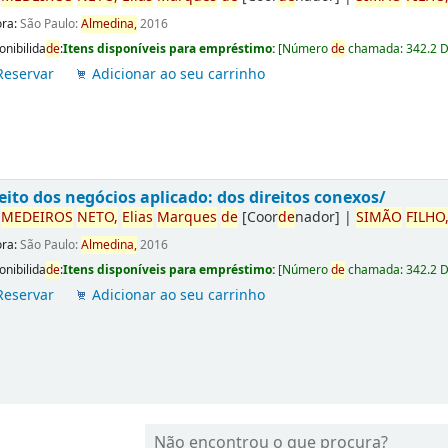
ora:
São Paulo:
Almedina,
2016
onibilida
de
:
Itens disponíveis para empréstimo:
[
Número
de
chamada:
342.2 
Reservar
Adicionar ao seu carrinho
eito dos negócios aplicado: dos direitos conexos/
r
ME
DE
IROS
NETO,
Elias
Marques
de
[Coor
de
nador]
|
SIMÃO
FILHO
ora:
São Paulo:
Almedina,
2016
onibilida
de
:
Itens disponíveis para empréstimo:
[
Número
de
chamada:
342.2 
Reservar
Adicionar ao seu carrinho
Não encontrou o que procura?