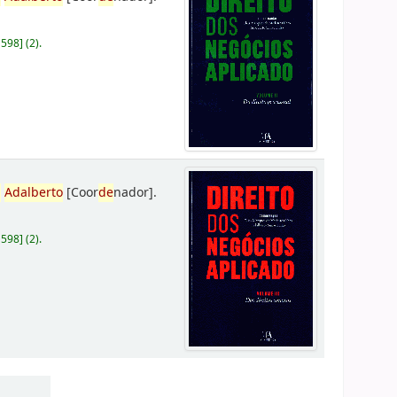
D598
]
(2).
,
Adalberto
[Coor
de
nador]
.
D598
]
(2).