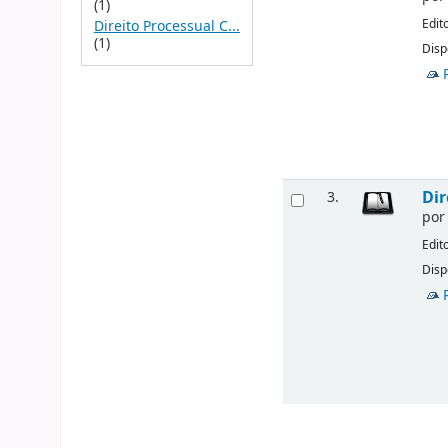
(1)
Edit
Direito Processual C...
(1)
Disp
Dir
3.
po
Edit
Disp