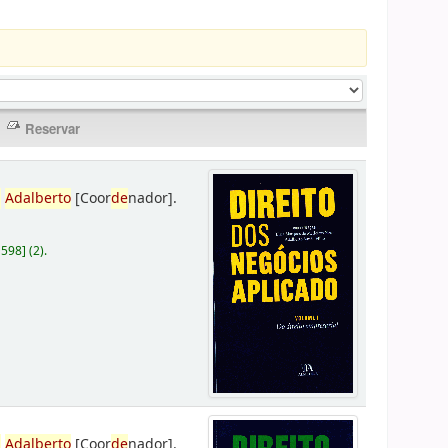
,
Adalberto
[Coor
de
nador]
.
D598
]
(2).
,
Adalberto
[Coor
de
nador]
.