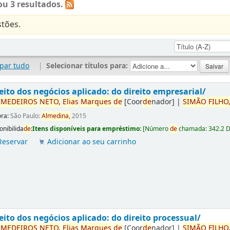
u 3 resultados.
tões.
par tudo
|
Selecionar títulos para:
eito dos negócios aplicado: do direito empresarial/
r
ME
DE
IROS
NETO,
Elias
Marques
de
[Coor
de
nador]
|
SIMÃO
FILHO
ora:
São Paulo:
Almedina,
2015
onibilida
de
:
Itens disponíveis para empréstimo:
[
Número
de
chamada:
342.2 
Reservar
Adicionar ao seu carrinho
eito dos negócios aplicado: do direito processual/
r
ME
DE
IROS
NETO,
Elias
Marques
de
[Coor
de
nador]
|
SIMÃO
FILHO