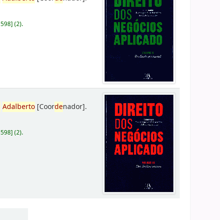
D598
]
(2).
,
Adalberto
[Coor
de
nador]
.
D598
]
(2).