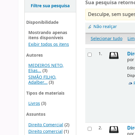
Sua pesquisa retorno
Filtre sua pesquisa
Desculpe, sem suges
Disponibilidade
Não realçar
Mostrando apenas
itens disponíveis
Selecionar tudo
Lim
Exibir todos os itens
Dir
1.
Autores
po
MEDEIROS NETO,
Edit
Elias...
(3)
Disp
SIMÃO FILHO,
Adalber...
(3)
Tipos de materiais
Livros
(3)
Assuntos
Direito Comercial
(2)
Dir
2.
Direito comercial
(1)
po