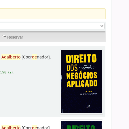
,
Adalberto
[Coor
de
nador]
.
D598
]
(2).
,
Adalberto
[Coor
de
nador]
.