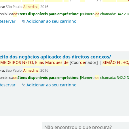
ora:
São Paulo:
Almedina,
2016
onibilida
de
:
Itens disponíveis para empréstimo:
[
Número
de
chamada:
342.2 
Reservar
Adicionar ao seu carrinho
eito dos negócios aplicado: dos direitos conexos/
r
ME
DE
IROS
NETO,
Elias
Marques
de
[Coor
de
nador]
|
SIMÃO
FILHO
ora:
São Paulo:
Almedina,
2016
onibilida
de
:
Itens disponíveis para empréstimo:
[
Número
de
chamada:
342.2 
Reservar
Adicionar ao seu carrinho
Não encontrou o que procura?