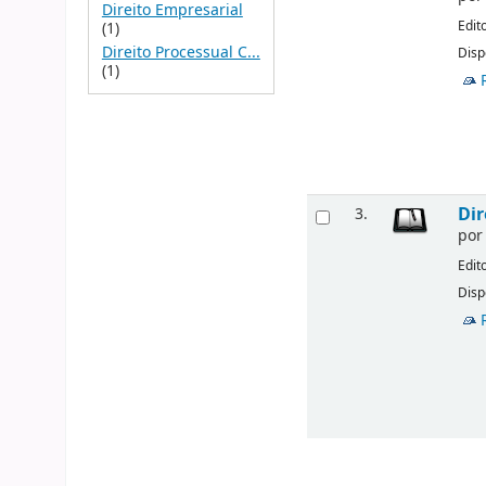
Direito Empresarial
Edit
(1)
Direito Processual C...
Disp
(1)
Dir
3.
po
Edit
Disp