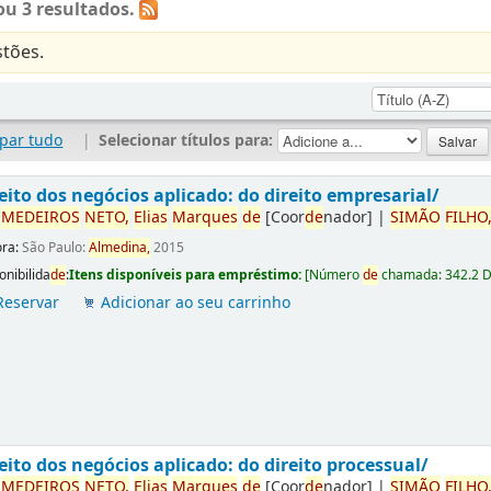
u 3 resultados.
tões.
par tudo
|
Selecionar títulos para:
eito dos negócios aplicado: do direito empresarial/
r
ME
DE
IROS
NETO,
Elias
Marques
de
[Coor
de
nador]
|
SIMÃO
FILHO
ora:
São Paulo:
Almedina,
2015
onibilida
de
:
Itens disponíveis para empréstimo:
[
Número
de
chamada:
342.2 
Reservar
Adicionar ao seu carrinho
eito dos negócios aplicado: do direito processual/
r
ME
DE
IROS
NETO,
Elias
Marques
de
[Coor
de
nador]
|
SIMÃO
FILHO