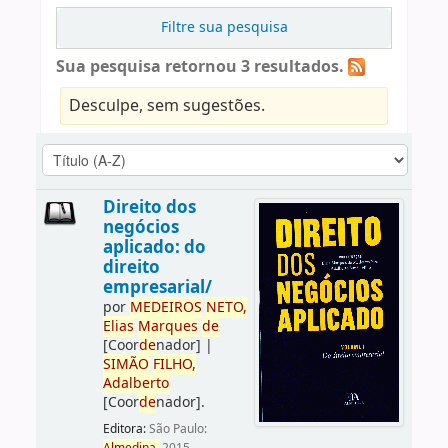
Filtre sua pesquisa
Sua pesquisa retornou 3 resultados.
Desculpe, sem sugestões.
Direito dos
negócios
aplicado: do
direito
empresarial/
por
ME
DE
IROS
NETO,
Elias
Marques
de
[Coor
de
nador]
|
SIMÃO
FILHO,
Adalberto
[Coor
de
nador]
.
Editora:
São Paulo: