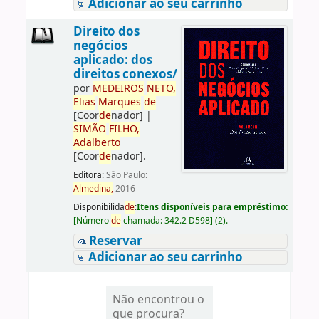
Adicionar ao seu carrinho
Direito dos
negócios
aplicado: dos
direitos conexos/
por
ME
DE
IROS
NETO,
Elias
Marques
de
[Coor
de
nador]
|
SIMÃO
FILHO,
Adalberto
[Coor
de
nador]
.
Editora:
São Paulo:
Almedina,
2016
Disponibilida
de
:
Itens disponíveis para empréstimo:
[
Número
de
chamada:
342.2 D598
]
(2).
Reservar
Adicionar ao seu carrinho
Não encontrou o
que procura?