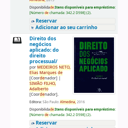
Almedina,
2015
Disponibilida
de
:
Itens disponíveis para empréstimo:
[
Número
de
chamada:
342.2 D598
]
(2).
Reservar
Adicionar ao seu carrinho
Direito dos
negócios
aplicado: do
direito
processual/
por
ME
DE
IROS
NETO,
Elias
Marques
de
[Coor
de
nador]
|
SIMÃO
FILHO,
Adalberto
[Coor
de
nador]
.
Editora:
São Paulo:
Almedina,
2016
Disponibilida
de
:
Itens disponíveis para empréstimo:
[
Número
de
chamada:
342.2 D598
]
(2).
Reservar