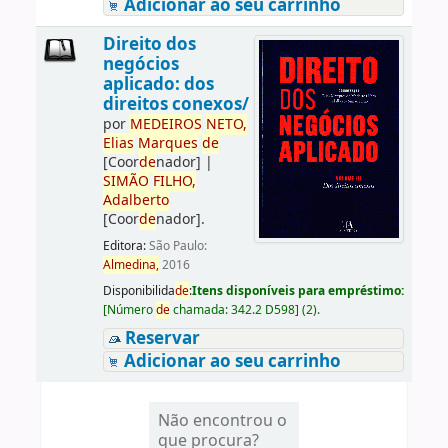
Adicionar ao seu carrinho
Direito dos
negócios
aplicado: dos
direitos conexos/
por
ME
DE
IROS
NETO,
Elias
Marques
de
[Coor
de
nador]
|
SIMÃO
FILHO,
Adalberto
[Coor
de
nador]
.
Editora:
São Paulo:
Almedina,
2016
Disponibilida
de
:
Itens disponíveis para empréstimo:
[
Número
de
chamada:
342.2 D598
]
(2).
Reservar
Adicionar ao seu carrinho
Não encontrou o
que procura?