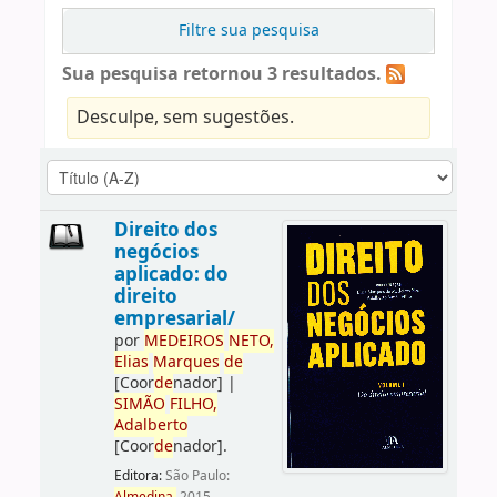
Filtre sua pesquisa
Sua pesquisa retornou 3 resultados.
Desculpe, sem sugestões.
Direito dos
negócios
aplicado: do
direito
empresarial/
por
ME
DE
IROS
NETO,
Elias
Marques
de
[Coor
de
nador]
|
SIMÃO
FILHO,
Adalberto
[Coor
de
nador]
.
Editora:
São Paulo: