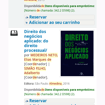
Almedina,
2015
Disponibilida
de
:
Itens disponíveis para empréstimo:
[
Número
de
chamada:
342.2 D598
]
(2).
Reservar
Adicionar ao seu carrinho
Direito dos
negócios
aplicado: do
direito
processual/
por
ME
DE
IROS
NETO,
Elias
Marques
de
[Coor
de
nador]
|
SIMÃO
FILHO,
Adalberto
[Coor
de
nador]
.
Editora:
São Paulo:
Almedina,
2016
Disponibilida
de
:
Itens disponíveis para empréstimo:
[
Número
de
chamada:
342.2 D598
]
(2).
Reservar