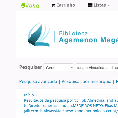
Carrinho
Listas
Biblioteca
Agamenon
Magalhães
Pesquisar
Pesquisa avançada
Pesquisar por hierarquia
P
Início
›
Resultados da pesquisa por 'ccl=pb:Almedina, and au
to:Direito comercial and au:MEDEIROS NETO, Elias M
(allrecords,AlwaysMatches='') and (not-onloan-count,s