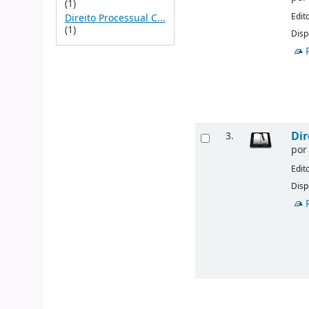
(1)
Edit
Direito Processual C...
(1)
Disp
Dir
3.
po
Edit
Disp