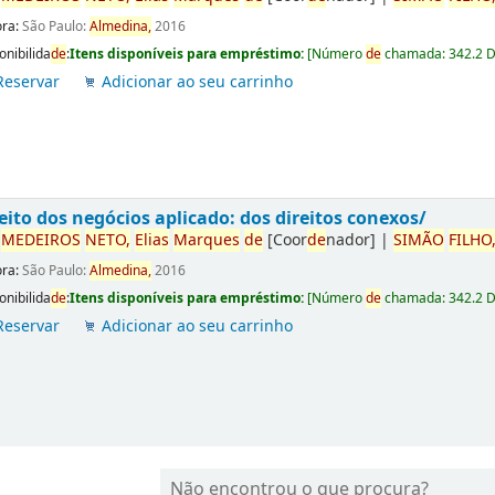
ora:
São Paulo:
Almedina,
2016
onibilida
de
:
Itens disponíveis para empréstimo:
[
Número
de
chamada:
342.2 
Reservar
Adicionar ao seu carrinho
eito dos negócios aplicado: dos direitos conexos/
r
ME
DE
IROS
NETO,
Elias
Marques
de
[Coor
de
nador]
|
SIMÃO
FILHO
ora:
São Paulo:
Almedina,
2016
onibilida
de
:
Itens disponíveis para empréstimo:
[
Número
de
chamada:
342.2 
Reservar
Adicionar ao seu carrinho
Não encontrou o que procura?