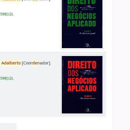
D598
]
(2).
,
Adalberto
[Coor
de
nador]
.
D598
]
(2).