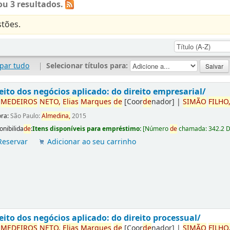
u 3 resultados.
tões.
par tudo
|
Selecionar títulos para:
eito dos negócios aplicado: do direito empresarial/
r
ME
DE
IROS
NETO,
Elias
Marques
de
[Coor
de
nador]
|
SIMÃO
FILHO
ora:
São Paulo:
Almedina,
2015
onibilida
de
:
Itens disponíveis para empréstimo:
[
Número
de
chamada:
342.2 
Reservar
Adicionar ao seu carrinho
eito dos negócios aplicado: do direito processual/
r
ME
DE
IROS
NETO,
Elias
Marques
de
[Coor
de
nador]
|
SIMÃO
FILHO