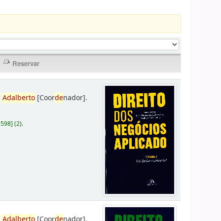
,
Adalberto
[Coor
de
nador]
.
D598
]
(2).
,
Adalberto
[Coor
de
nador]
.