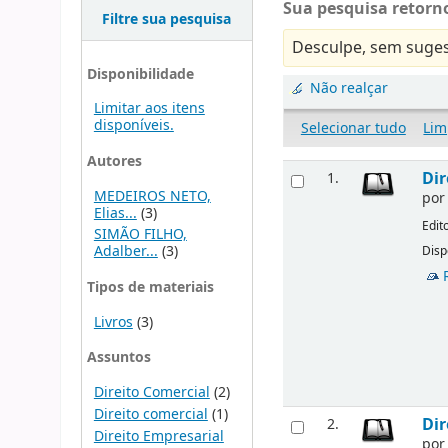
Sua pesquisa retorno
Filtre sua pesquisa
Desculpe, sem suges
Disponibilidade
Não realçar
Limitar aos itens
disponíveis.
Selecionar tudo
Lim
Autores
Dir
1.
MEDEIROS NETO,
po
Elias...
(3)
Edit
SIMÃO FILHO,
Adalber...
(3)
Disp
Tipos de materiais
Livros
(3)
Assuntos
Direito Comercial
(2)
Direito comercial
(1)
Dir
2.
Direito Empresarial
po