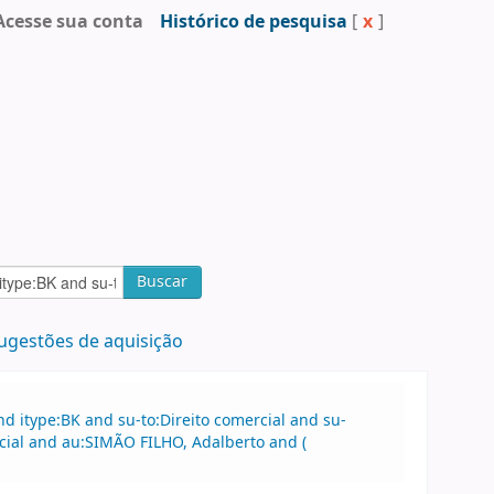
Acesse sua conta
Histórico de pesquisa
[
x
]
Buscar
ugestões de aquisição
 itype:BK and su-to:Direito comercial and su-
cial and au:SIMÃO FILHO, Adalberto and (