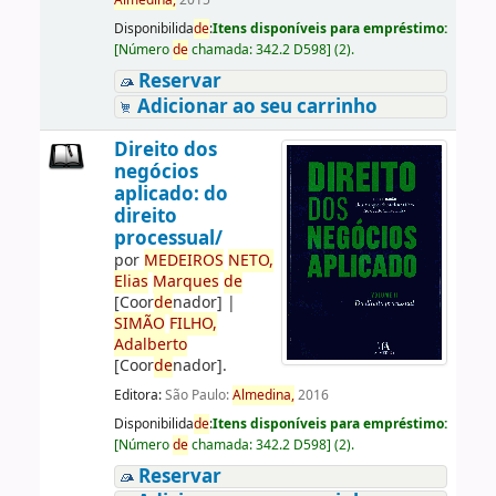
Almedina,
2015
Disponibilida
de
:
Itens disponíveis para empréstimo:
[
Número
de
chamada:
342.2 D598
]
(2).
Reservar
Adicionar ao seu carrinho
Direito dos
negócios
aplicado: do
direito
processual/
por
ME
DE
IROS
NETO,
Elias
Marques
de
[Coor
de
nador]
|
SIMÃO
FILHO,
Adalberto
[Coor
de
nador]
.
Editora:
São Paulo:
Almedina,
2016
Disponibilida
de
:
Itens disponíveis para empréstimo:
[
Número
de
chamada:
342.2 D598
]
(2).
Reservar