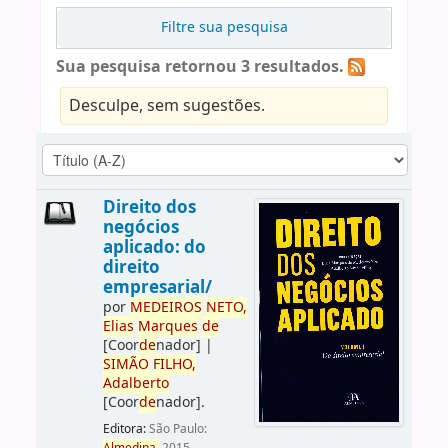
Filtre sua pesquisa
Sua pesquisa retornou 3 resultados.
Desculpe, sem sugestões.
Direito dos
negócios
aplicado: do
direito
empresarial/
por
ME
DE
IROS
NETO,
Elias
Marques
de
[Coor
de
nador]
|
SIMÃO
FILHO,
Adalberto
[Coor
de
nador]
.
Editora:
São Paulo: