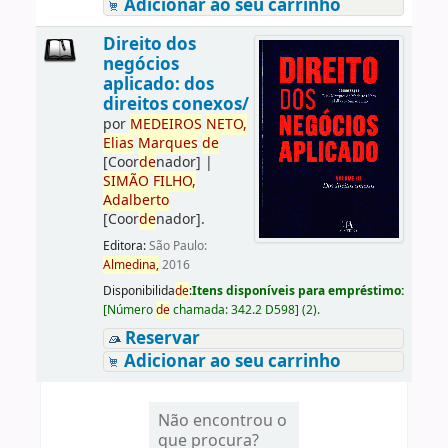
Adicionar ao seu carrinho
Direito dos
negócios
aplicado: dos
direitos conexos/
por
ME
DE
IROS
NETO,
Elias
Marques
de
[Coor
de
nador]
|
SIMÃO
FILHO,
Adalberto
[Coor
de
nador]
.
Editora:
São Paulo:
Almedina,
2016
Disponibilida
de
:
Itens disponíveis para empréstimo:
[
Número
de
chamada:
342.2 D598
]
(2).
Reservar
Adicionar ao seu carrinho
Não encontrou o
que procura?