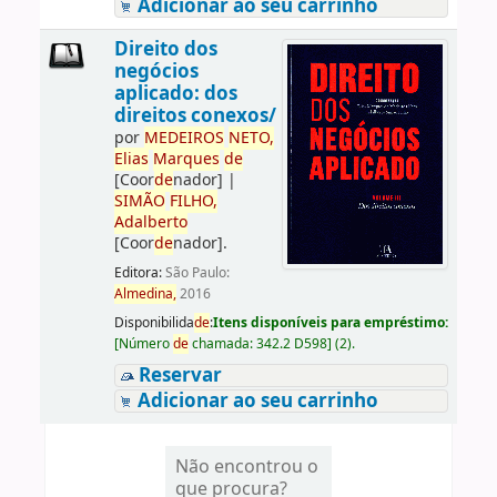
Adicionar ao seu carrinho
Direito dos
negócios
aplicado: dos
direitos conexos/
por
ME
DE
IROS
NETO,
Elias
Marques
de
[Coor
de
nador]
|
SIMÃO
FILHO,
Adalberto
[Coor
de
nador]
.
Editora:
São Paulo:
Almedina,
2016
Disponibilida
de
:
Itens disponíveis para empréstimo:
[
Número
de
chamada:
342.2 D598
]
(2).
Reservar
Adicionar ao seu carrinho
Não encontrou o
que procura?