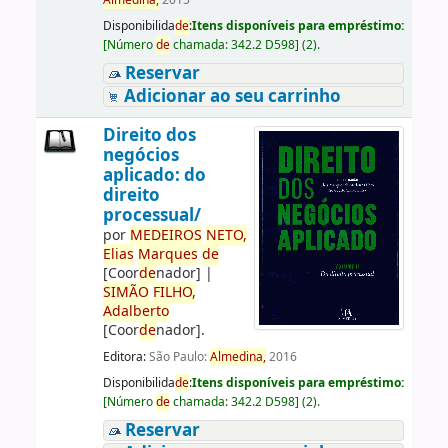
Almedina,
2015
Disponibilida
de
:
Itens disponíveis para empréstimo:
[
Número
de
chamada:
342.2 D598
]
(2).
Reservar
Adicionar ao seu carrinho
Direito dos
negócios
aplicado: do
direito
processual/
por
ME
DE
IROS
NETO,
Elias
Marques
de
[Coor
de
nador]
|
SIMÃO
FILHO,
Adalberto
[Coor
de
nador]
.
Editora:
São Paulo:
Almedina,
2016
Disponibilida
de
:
Itens disponíveis para empréstimo:
[
Número
de
chamada:
342.2 D598
]
(2).
Reservar