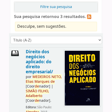
Filtre sua pesquisa
Sua pesquisa retornou 3 resultados.
Desculpe, sem sugestões.
Direito dos
negócios
aplicado: do
direito
empresarial/
por
ME
DE
IROS
NETO,
Elias
Marques
de
[Coor
de
nador]
|
SIMÃO
FILHO,
Adalberto
[Coor
de
nador]
.
Editora:
São Paulo: