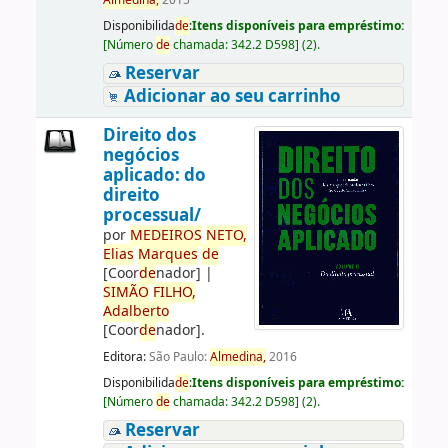
Almedina,
2015
Disponibilida
de
:
Itens disponíveis para empréstimo:
[
Número
de
chamada:
342.2 D598
]
(2).
Reservar
Adicionar ao seu carrinho
Direito dos
negócios
aplicado: do
direito
processual/
por
ME
DE
IROS
NETO,
Elias
Marques
de
[Coor
de
nador]
|
SIMÃO
FILHO,
Adalberto
[Coor
de
nador]
.
Editora:
São Paulo:
Almedina,
2016
Disponibilida
de
:
Itens disponíveis para empréstimo:
[
Número
de
chamada:
342.2 D598
]
(2).
Reservar