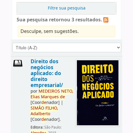
Filtre sua pesquisa
Sua pesquisa retornou 3 resultados.
Desculpe, sem sugestões.
Direito dos
negócios
aplicado: do
direito
empresarial/
por
ME
DE
IROS
NETO,
Elias
Marques
de
[Coor
de
nador]
|
SIMÃO
FILHO,
Adalberto
[Coor
de
nador]
.
Editora:
São Paulo: