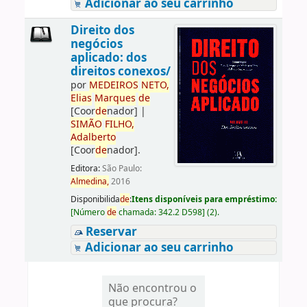
Adicionar ao seu carrinho
Direito dos
negócios
aplicado: dos
direitos conexos/
por
ME
DE
IROS
NETO,
Elias
Marques
de
[Coor
de
nador]
|
SIMÃO
FILHO,
Adalberto
[Coor
de
nador]
.
Editora:
São Paulo:
Almedina,
2016
Disponibilida
de
:
Itens disponíveis para empréstimo:
[
Número
de
chamada:
342.2 D598
]
(2).
Reservar
Adicionar ao seu carrinho
Não encontrou o
que procura?