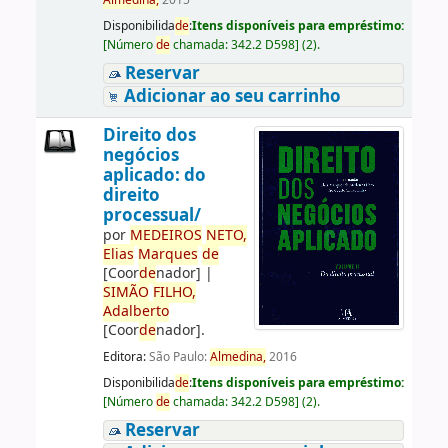
Almedina,
2015
Disponibilida
de
:
Itens disponíveis para empréstimo:
[
Número
de
chamada:
342.2 D598
]
(2).
Reservar
Adicionar ao seu carrinho
Direito dos
negócios
aplicado: do
direito
processual/
por
ME
DE
IROS
NETO,
Elias
Marques
de
[Coor
de
nador]
|
SIMÃO
FILHO,
Adalberto
[Coor
de
nador]
.
Editora:
São Paulo:
Almedina,
2016
Disponibilida
de
:
Itens disponíveis para empréstimo:
[
Número
de
chamada:
342.2 D598
]
(2).
Reservar