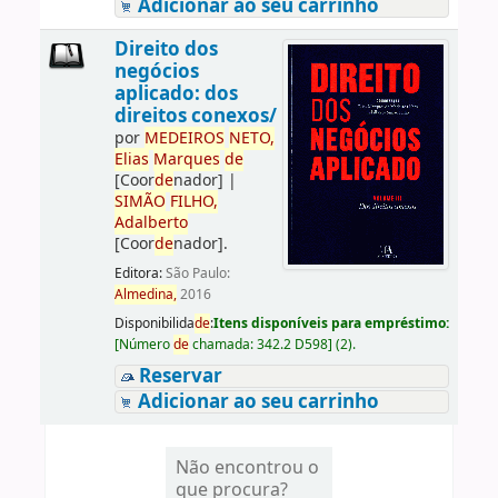
Adicionar ao seu carrinho
Direito dos
negócios
aplicado: dos
direitos conexos/
por
ME
DE
IROS
NETO,
Elias
Marques
de
[Coor
de
nador]
|
SIMÃO
FILHO,
Adalberto
[Coor
de
nador]
.
Editora:
São Paulo:
Almedina,
2016
Disponibilida
de
:
Itens disponíveis para empréstimo:
[
Número
de
chamada:
342.2 D598
]
(2).
Reservar
Adicionar ao seu carrinho
Não encontrou o
que procura?