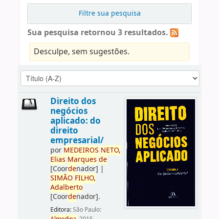
Filtre sua pesquisa
Sua pesquisa retornou 3 resultados.
Desculpe, sem sugestões.
Direito dos
negócios
aplicado: do
direito
empresarial/
por
ME
DE
IROS
NETO,
Elias
Marques
de
[Coor
de
nador]
|
SIMÃO
FILHO,
Adalberto
[Coor
de
nador]
.
Editora:
São Paulo: