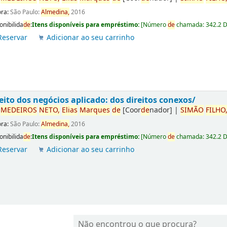
ora:
São Paulo:
Almedina,
2016
onibilida
de
:
Itens disponíveis para empréstimo:
[
Número
de
chamada:
342.2 
Reservar
Adicionar ao seu carrinho
eito dos negócios aplicado: dos direitos conexos/
r
ME
DE
IROS
NETO,
Elias
Marques
de
[Coor
de
nador]
|
SIMÃO
FILHO
ora:
São Paulo:
Almedina,
2016
onibilida
de
:
Itens disponíveis para empréstimo:
[
Número
de
chamada:
342.2 
Reservar
Adicionar ao seu carrinho
Não encontrou o que procura?