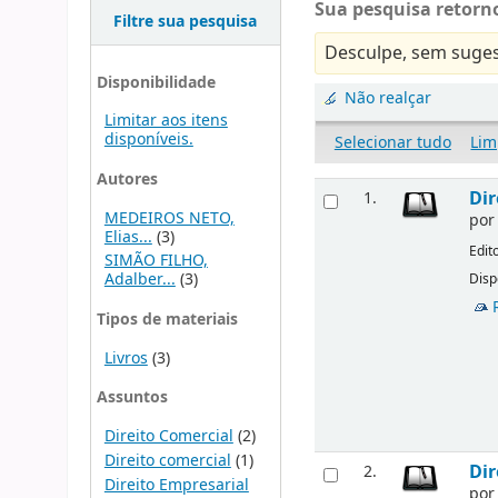
Sua pesquisa retorno
Filtre sua pesquisa
Desculpe, sem suges
Disponibilidade
Não realçar
Limitar aos itens
disponíveis.
Selecionar tudo
Lim
Autores
Dir
1.
MEDEIROS NETO,
po
Elias...
(3)
Edit
SIMÃO FILHO,
Adalber...
(3)
Disp
Tipos de materiais
Livros
(3)
Assuntos
Direito Comercial
(2)
Direito comercial
(1)
Dir
2.
Direito Empresarial
po