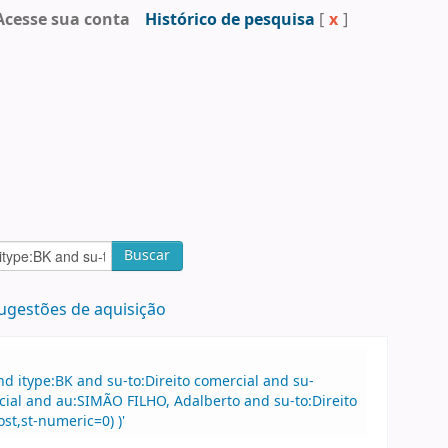
Acesse sua conta
Histórico de pesquisa
[
x
]
Buscar
ugestões de aquisição
 itype:BK and su-to:Direito comercial and su-
ial and au:SIMÃO FILHO, Adalberto and su-to:Direito
st,st-numeric=0) )'