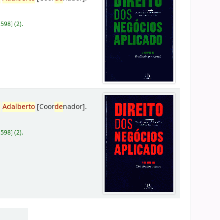
D598
]
(2).
,
Adalberto
[Coor
de
nador]
.
D598
]
(2).