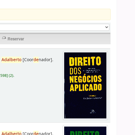
,
Adalberto
[Coor
de
nador]
.
D598
]
(2).
,
Adalberto
[Coor
de
nador]
.