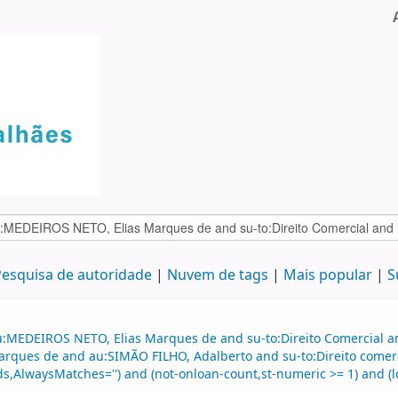
esquisa de autoridade
Nuvem de tags
Mais popular
S
:MEDEIROS NETO, Elias Marques de and su-to:Direito Comercial and
arques de and au:SIMÃO FILHO, Adalberto and su-to:Direito comerc
ds,AlwaysMatches='') and (not-onloan-count,st-numeric >= 1) and (lo