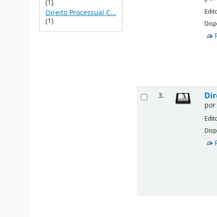
(1)
Edit
Direito Processual C...
(1)
Disp
Dir
3.
po
Edit
Disp