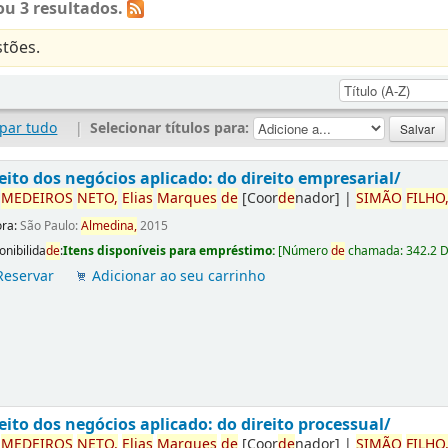
u 3 resultados.
tões.
par tudo
|
Selecionar títulos para:
eito dos negócios aplicado: do direito empresarial/
r
ME
DE
IROS
NETO,
Elias
Marques
de
[Coor
de
nador]
|
SIMÃO
FILHO
ora:
São Paulo:
Almedina,
2015
onibilida
de
:
Itens disponíveis para empréstimo:
[
Número
de
chamada:
342.2 
Reservar
Adicionar ao seu carrinho
eito dos negócios aplicado: do direito processual/
r
ME
DE
IROS
NETO,
Elias
Marques
de
[Coor
de
nador]
|
SIMÃO
FILHO