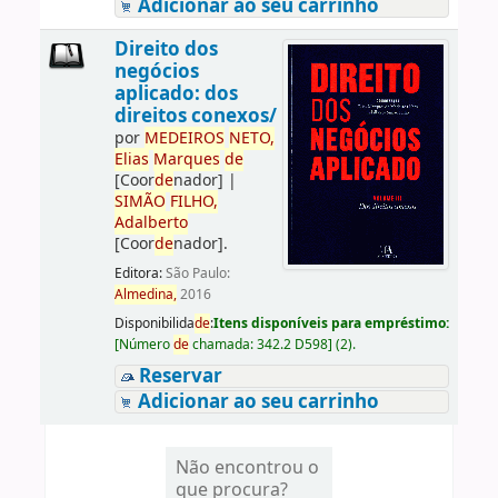
Adicionar ao seu carrinho
Direito dos
negócios
aplicado: dos
direitos conexos/
por
ME
DE
IROS
NETO,
Elias
Marques
de
[Coor
de
nador]
|
SIMÃO
FILHO,
Adalberto
[Coor
de
nador]
.
Editora:
São Paulo:
Almedina,
2016
Disponibilida
de
:
Itens disponíveis para empréstimo:
[
Número
de
chamada:
342.2 D598
]
(2).
Reservar
Adicionar ao seu carrinho
Não encontrou o
que procura?