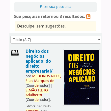
Filtre sua pesquisa
Sua pesquisa retornou 3 resultados.
Desculpe, sem sugestões.
Direito dos
negócios
aplicado: do
direito
empresarial/
por
ME
DE
IROS
NETO,
Elias
Marques
de
[Coor
de
nador]
|
SIMÃO
FILHO,
Adalberto
[Coor
de
nador]
.
Editora:
São Paulo: