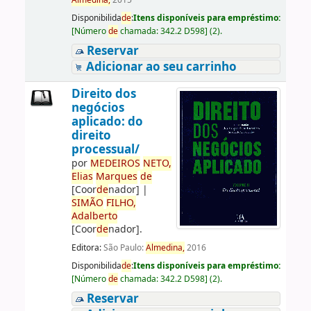
Almedina,
2015
Disponibilida
de
:
Itens disponíveis para empréstimo:
[
Número
de
chamada:
342.2 D598
]
(2).
Reservar
Adicionar ao seu carrinho
Direito dos
negócios
aplicado: do
direito
processual/
por
ME
DE
IROS
NETO,
Elias
Marques
de
[Coor
de
nador]
|
SIMÃO
FILHO,
Adalberto
[Coor
de
nador]
.
Editora:
São Paulo:
Almedina,
2016
Disponibilida
de
:
Itens disponíveis para empréstimo:
[
Número
de
chamada:
342.2 D598
]
(2).
Reservar