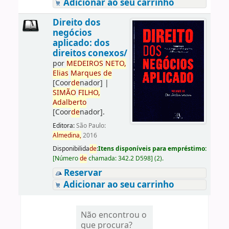
Adicionar ao seu carrinho
Direito dos
negócios
aplicado: dos
direitos conexos/
por
ME
DE
IROS
NETO,
Elias
Marques
de
[Coor
de
nador]
|
SIMÃO
FILHO,
Adalberto
[Coor
de
nador]
.
Editora:
São Paulo:
Almedina,
2016
Disponibilida
de
:
Itens disponíveis para empréstimo:
[
Número
de
chamada:
342.2 D598
]
(2).
Reservar
Adicionar ao seu carrinho
Não encontrou o
que procura?