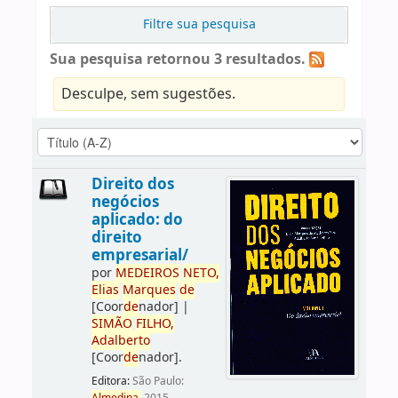
Filtre sua pesquisa
Sua pesquisa retornou 3 resultados.
Desculpe, sem sugestões.
Direito dos
negócios
aplicado: do
direito
empresarial/
por
ME
DE
IROS
NETO,
Elias
Marques
de
[Coor
de
nador]
|
SIMÃO
FILHO,
Adalberto
[Coor
de
nador]
.
Editora:
São Paulo: