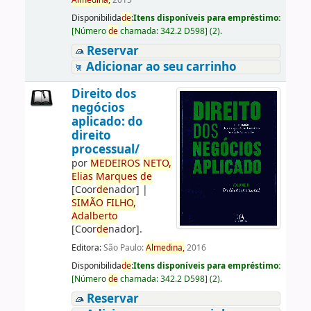
Almedina,
2015
Disponibilida
de
:
Itens disponíveis para empréstimo:
[
Número
de
chamada:
342.2 D598
]
(2).
Reservar
Adicionar ao seu carrinho
Direito dos
negócios
aplicado: do
direito
processual/
por
ME
DE
IROS
NETO,
Elias
Marques
de
[Coor
de
nador]
|
SIMÃO
FILHO,
Adalberto
[Coor
de
nador]
.
Editora:
São Paulo:
Almedina,
2016
Disponibilida
de
:
Itens disponíveis para empréstimo:
[
Número
de
chamada:
342.2 D598
]
(2).
Reservar