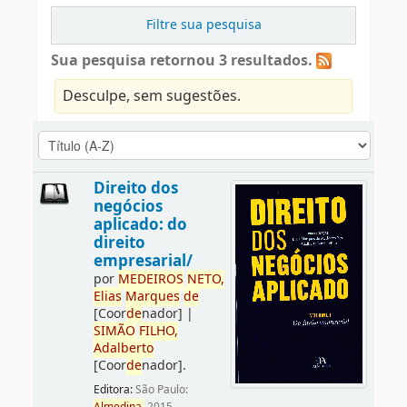
Filtre sua pesquisa
Sua pesquisa retornou 3 resultados.
Desculpe, sem sugestões.
Direito dos
negócios
aplicado: do
direito
empresarial/
por
ME
DE
IROS
NETO,
Elias
Marques
de
[Coor
de
nador]
|
SIMÃO
FILHO,
Adalberto
[Coor
de
nador]
.
Editora:
São Paulo: