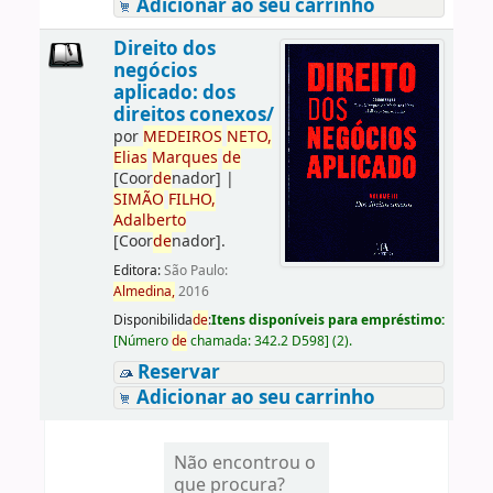
Adicionar ao seu carrinho
Direito dos
negócios
aplicado: dos
direitos conexos/
por
ME
DE
IROS
NETO,
Elias
Marques
de
[Coor
de
nador]
|
SIMÃO
FILHO,
Adalberto
[Coor
de
nador]
.
Editora:
São Paulo:
Almedina,
2016
Disponibilida
de
:
Itens disponíveis para empréstimo:
[
Número
de
chamada:
342.2 D598
]
(2).
Reservar
Adicionar ao seu carrinho
Não encontrou o
que procura?