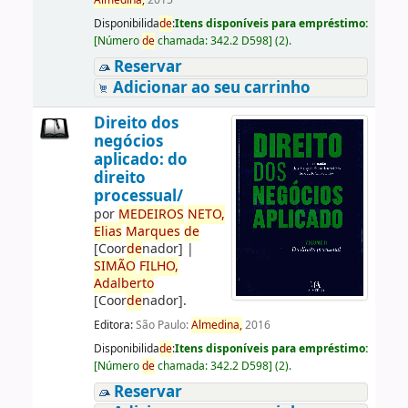
Almedina,
2015
Disponibilida
de
:
Itens disponíveis para empréstimo:
[
Número
de
chamada:
342.2 D598
]
(2).
Reservar
Adicionar ao seu carrinho
Direito dos
negócios
aplicado: do
direito
processual/
por
ME
DE
IROS
NETO,
Elias
Marques
de
[Coor
de
nador]
|
SIMÃO
FILHO,
Adalberto
[Coor
de
nador]
.
Editora:
São Paulo:
Almedina,
2016
Disponibilida
de
:
Itens disponíveis para empréstimo:
[
Número
de
chamada:
342.2 D598
]
(2).
Reservar