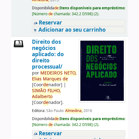
Almedina,
2015
Disponibilida
de
:
Itens disponíveis para empréstimo:
[
Número
de
chamada:
342.2 D598
]
(2).
Reservar
Adicionar ao seu carrinho
Direito dos
negócios
aplicado: do
direito
processual/
por
ME
DE
IROS
NETO,
Elias
Marques
de
[Coor
de
nador]
|
SIMÃO
FILHO,
Adalberto
[Coor
de
nador]
.
Editora:
São Paulo:
Almedina,
2016
Disponibilida
de
:
Itens disponíveis para empréstimo:
[
Número
de
chamada:
342.2 D598
]
(2).
Reservar