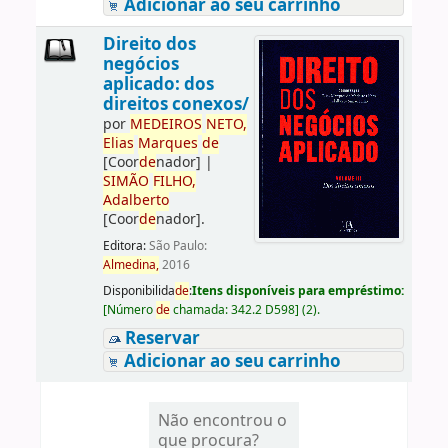
Adicionar ao seu carrinho
Direito dos
negócios
aplicado: dos
direitos conexos/
por
ME
DE
IROS
NETO,
Elias
Marques
de
[Coor
de
nador]
|
SIMÃO
FILHO,
Adalberto
[Coor
de
nador]
.
Editora:
São Paulo:
Almedina,
2016
Disponibilida
de
:
Itens disponíveis para empréstimo:
[
Número
de
chamada:
342.2 D598
]
(2).
Reservar
Adicionar ao seu carrinho
Não encontrou o
que procura?