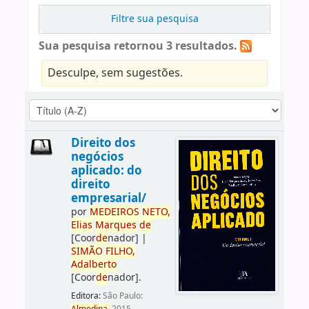
Filtre sua pesquisa
Sua pesquisa retornou 3 resultados.
Desculpe, sem sugestões.
Direito dos
negócios
aplicado: do
direito
empresarial/
por
ME
DE
IROS
NETO,
Elias
Marques
de
[Coor
de
nador]
|
SIMÃO
FILHO,
Adalberto
[Coor
de
nador]
.
Editora:
São Paulo: