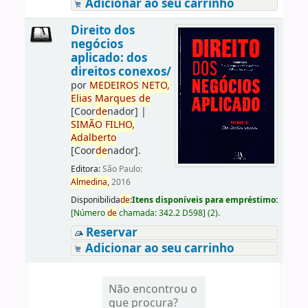
Adicionar ao seu carrinho
Direito dos
negócios
aplicado: dos
direitos conexos/
por
ME
DE
IROS
NETO,
Elias
Marques
de
[Coor
de
nador]
|
SIMÃO
FILHO,
Adalberto
[Coor
de
nador]
.
Editora:
São Paulo:
Almedina,
2016
Disponibilida
de
:
Itens disponíveis para empréstimo:
[
Número
de
chamada:
342.2 D598
]
(2).
Reservar
Adicionar ao seu carrinho
Não encontrou o
que procura?