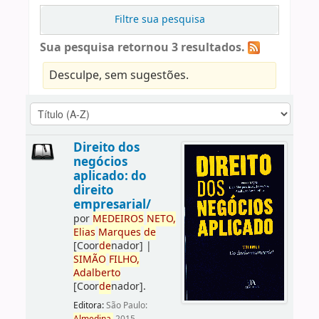
Filtre sua pesquisa
Sua pesquisa retornou 3 resultados.
Desculpe, sem sugestões.
Direito dos
negócios
aplicado: do
direito
empresarial/
por
ME
DE
IROS
NETO,
Elias
Marques
de
[Coor
de
nador]
|
SIMÃO
FILHO,
Adalberto
[Coor
de
nador]
.
Editora:
São Paulo: