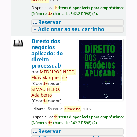
Almedina,
2015
Disponibilida
de
:
Itens disponíveis para empréstimo:
[
Número
de
chamada:
342.2 D598
]
(2).
Reservar
Adicionar ao seu carrinho
Direito dos
negócios
aplicado: do
direito
processual/
por
ME
DE
IROS
NETO,
Elias
Marques
de
[Coor
de
nador]
|
SIMÃO
FILHO,
Adalberto
[Coor
de
nador]
.
Editora:
São Paulo:
Almedina,
2016
Disponibilida
de
:
Itens disponíveis para empréstimo:
[
Número
de
chamada:
342.2 D598
]
(2).
Reservar