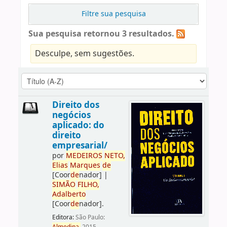
Filtre sua pesquisa
Sua pesquisa retornou 3 resultados.
Desculpe, sem sugestões.
Direito dos
negócios
aplicado: do
direito
empresarial/
por
ME
DE
IROS
NETO,
Elias
Marques
de
[Coor
de
nador]
|
SIMÃO
FILHO,
Adalberto
[Coor
de
nador]
.
Editora:
São Paulo: