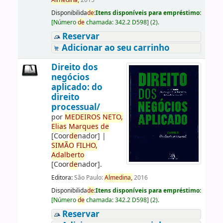
Almedina,
2015
Disponibilida
de
:
Itens disponíveis para empréstimo:
[
Número
de
chamada:
342.2 D598
]
(2).
Reservar
Adicionar ao seu carrinho
Direito dos
negócios
aplicado: do
direito
processual/
por
ME
DE
IROS
NETO,
Elias
Marques
de
[Coor
de
nador]
|
SIMÃO
FILHO,
Adalberto
[Coor
de
nador]
.
Editora:
São Paulo:
Almedina,
2016
Disponibilida
de
:
Itens disponíveis para empréstimo:
[
Número
de
chamada:
342.2 D598
]
(2).
Reservar