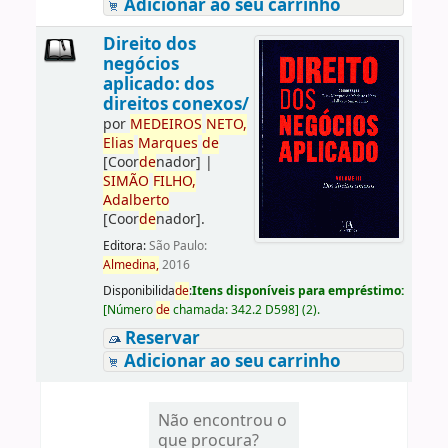
Adicionar ao seu carrinho
Direito dos
negócios
aplicado: dos
direitos conexos/
por
ME
DE
IROS
NETO,
Elias
Marques
de
[Coor
de
nador]
|
SIMÃO
FILHO,
Adalberto
[Coor
de
nador]
.
Editora:
São Paulo:
Almedina,
2016
Disponibilida
de
:
Itens disponíveis para empréstimo:
[
Número
de
chamada:
342.2 D598
]
(2).
Reservar
Adicionar ao seu carrinho
Não encontrou o
que procura?