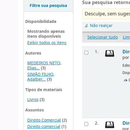
Sua pesquisa retorno
Filtre sua pesquisa
Desculpe, sem suges
Disponibilidade
Não realçar
Mostrando apenas
itens disponíveis
Selecionar tudo
Lim
Exibir todos os itens
Dir
1.
Autores
po
MEDEIROS NETO,
Edit
Elias...
(3)
Disp
SIMÃO FILHO,
Adalber...
(3)
Tipos de materiais
Livros
(3)
Assuntos
Direito Comercial
(2)
Dir
2.
Direito comercial
(1)
po