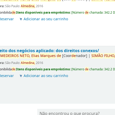
ora:
São Paulo:
Almedina,
2016
onibilida
de
:
Itens disponíveis para empréstimo:
[
Número
de
chamada:
342.2 
Reservar
Adicionar ao seu carrinho
eito dos negócios aplicado: dos direitos conexos/
r
ME
DE
IROS
NETO,
Elias
Marques
de
[Coor
de
nador]
|
SIMÃO
FILHO
ora:
São Paulo:
Almedina,
2016
onibilida
de
:
Itens disponíveis para empréstimo:
[
Número
de
chamada:
342.2 
Reservar
Adicionar ao seu carrinho
Não encontrou o que procura?