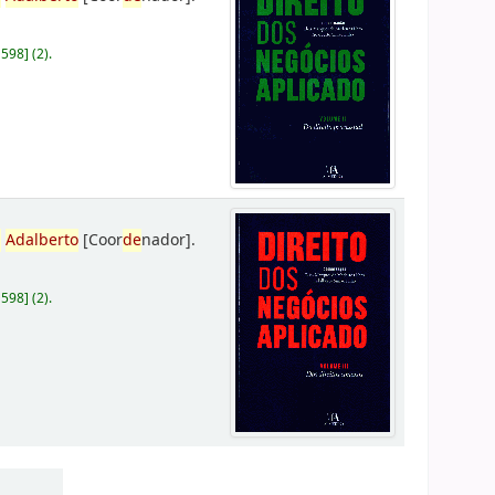
D598
]
(2).
,
Adalberto
[Coor
de
nador]
.
D598
]
(2).