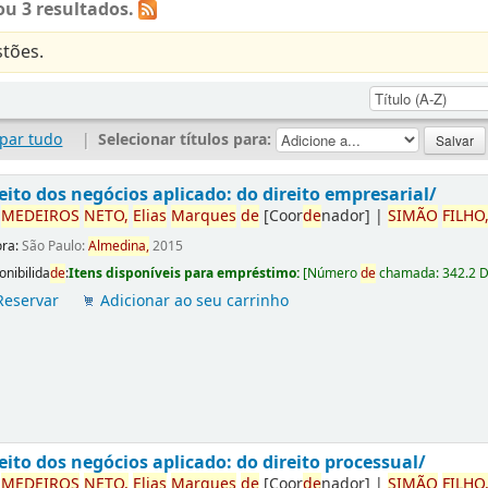
u 3 resultados.
tões.
par tudo
|
Selecionar títulos para:
eito dos negócios aplicado: do direito empresarial/
r
ME
DE
IROS
NETO,
Elias
Marques
de
[Coor
de
nador]
|
SIMÃO
FILHO
ora:
São Paulo:
Almedina,
2015
onibilida
de
:
Itens disponíveis para empréstimo:
[
Número
de
chamada:
342.2 
Reservar
Adicionar ao seu carrinho
eito dos negócios aplicado: do direito processual/
r
ME
DE
IROS
NETO,
Elias
Marques
de
[Coor
de
nador]
|
SIMÃO
FILHO