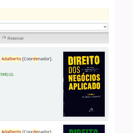
,
Adalberto
[Coor
de
nador]
.
D598
]
(2).
,
Adalberto
[Coor
de
nador]
.