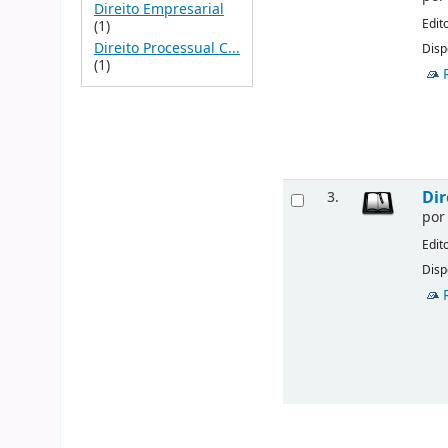
Direito Empresarial
Edit
(1)
Direito Processual C...
Disp
(1)
Dir
3.
po
Edit
Disp