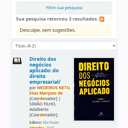
Filtre sua pesquisa
Sua pesquisa retornou 3 resultados.
Desculpe, sem sugestões.
Direito dos
negócios
aplicado: do
direito
empresarial/
por
ME
DE
IROS
NETO,
Elias
Marques
de
[Coor
de
nador]
|
SIMÃO FILHO,
Adalberto
[Coor
de
nador]
.
Editora:
São Paulo: