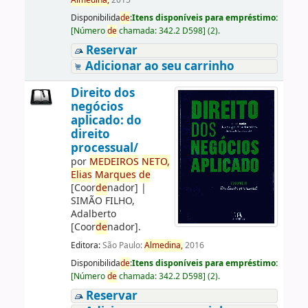
Almedina,
2015
Disponibilida
de
:
Itens disponíveis para empréstimo:
[
Número
de
chamada:
342.2 D598
]
(2).
Reservar
Adicionar ao seu carrinho
Direito dos
negócios
aplicado: do
direito
processual/
por
ME
DE
IROS
NETO,
Elias
Marques
de
[Coor
de
nador]
|
SIMÃO FILHO,
Adalberto
[Coor
de
nador]
.
Editora:
São Paulo:
Almedina,
2016
Disponibilida
de
:
Itens disponíveis para empréstimo:
[
Número
de
chamada:
342.2 D598
]
(2).
Reservar