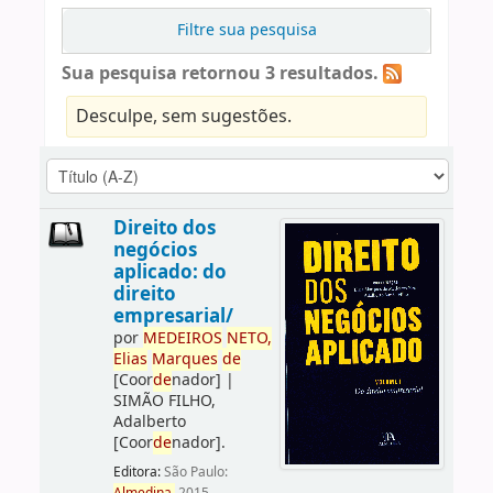
Filtre sua pesquisa
Sua pesquisa retornou 3 resultados.
Desculpe, sem sugestões.
Direito dos
negócios
aplicado: do
direito
empresarial/
por
ME
DE
IROS
NETO,
Elias
Marques
de
[Coor
de
nador]
|
SIMÃO FILHO,
Adalberto
[Coor
de
nador]
.
Editora:
São Paulo: