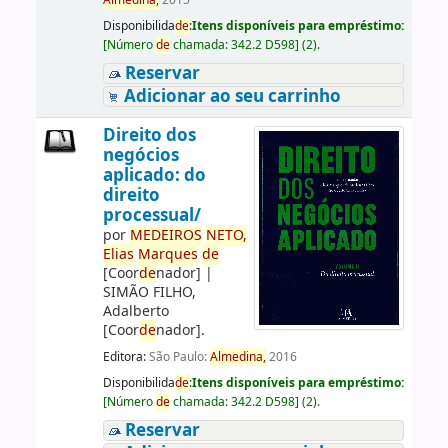
Almedina,
2015
Disponibilida
de
:
Itens disponíveis para empréstimo:
[
Número
de
chamada:
342.2 D598
]
(2).
Reservar
Adicionar ao seu carrinho
Direito dos
negócios
aplicado: do
direito
processual/
por
ME
DE
IROS
NETO,
Elias
Marques
de
[Coor
de
nador]
|
SIMÃO FILHO,
Adalberto
[Coor
de
nador]
.
Editora:
São Paulo:
Almedina,
2016
Disponibilida
de
:
Itens disponíveis para empréstimo:
[
Número
de
chamada:
342.2 D598
]
(2).
Reservar