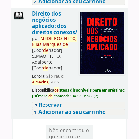
Adicionar ao seu carrinho
Direito dos
negócios
aplicado: dos
direitos conexos/
por
ME
DE
IROS
NETO,
Elias
Marques
de
[Coor
de
nador]
|
SIMÃO FILHO,
Adalberto
[Coor
de
nador]
.
Editora:
São Paulo:
Almedina,
2016
Disponibilida
de
:
Itens disponíveis para empréstimo:
[
Número
de
chamada:
342.2 D598
]
(2).
Reservar
Adicionar ao seu carrinho
Não encontrou o
que procura?