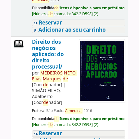
Almedina,
2015
Disponibilida
de
:
Itens disponíveis para empréstimo:
[
Número
de
chamada:
342.2 D598
]
(2).
Reservar
Adicionar ao seu carrinho
Direito dos
negócios
aplicado: do
direito
processual/
por
ME
DE
IROS
NETO,
Elias
Marques
de
[Coor
de
nador]
|
SIMÃO FILHO,
Adalberto
[Coor
de
nador]
.
Editora:
São Paulo:
Almedina,
2016
Disponibilida
de
:
Itens disponíveis para empréstimo:
[
Número
de
chamada:
342.2 D598
]
(2).
Reservar