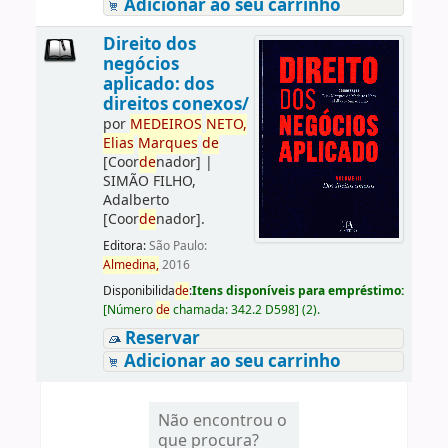
Adicionar ao seu carrinho
Direito dos
negócios
aplicado: dos
direitos conexos/
por
ME
DE
IROS
NETO,
Elias
Marques
de
[Coor
de
nador]
|
SIMÃO FILHO,
Adalberto
[Coor
de
nador]
.
Editora:
São Paulo:
Almedina,
2016
Disponibilida
de
:
Itens disponíveis para empréstimo:
[
Número
de
chamada:
342.2 D598
]
(2).
Reservar
Adicionar ao seu carrinho
Não encontrou o
que procura?