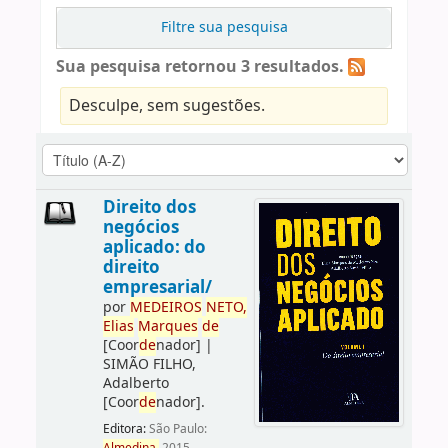
Filtre sua pesquisa
Sua pesquisa retornou 3 resultados.
Desculpe, sem sugestões.
Direito dos
negócios
aplicado: do
direito
empresarial/
por
ME
DE
IROS
NETO,
Elias
Marques
de
[Coor
de
nador]
|
SIMÃO FILHO,
Adalberto
[Coor
de
nador]
.
Editora:
São Paulo: