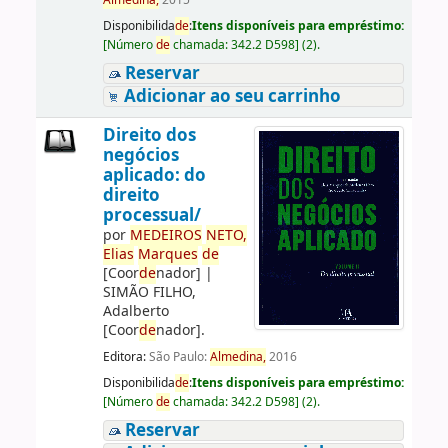
Almedina,
2015
Disponibilida
de
:
Itens disponíveis para empréstimo:
[
Número
de
chamada:
342.2 D598
]
(2).
Reservar
Adicionar ao seu carrinho
Direito dos
negócios
aplicado: do
direito
processual/
por
ME
DE
IROS
NETO,
Elias
Marques
de
[Coor
de
nador]
|
SIMÃO FILHO,
Adalberto
[Coor
de
nador]
.
Editora:
São Paulo:
Almedina,
2016
Disponibilida
de
:
Itens disponíveis para empréstimo:
[
Número
de
chamada:
342.2 D598
]
(2).
Reservar