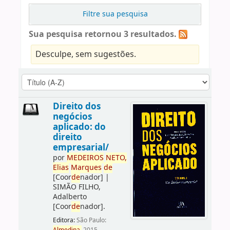
Filtre sua pesquisa
Sua pesquisa retornou 3 resultados.
Desculpe, sem sugestões.
Direito dos
negócios
aplicado: do
direito
empresarial/
por
ME
DE
IROS
NETO,
Elias
Marques
de
[Coor
de
nador]
|
SIMÃO FILHO,
Adalberto
[Coor
de
nador]
.
Editora:
São Paulo: