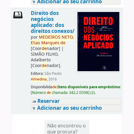
Adicionar ao seu carrinho
Direito dos
negócios
aplicado: dos
direitos conexos/
por
ME
DE
IROS
NETO,
Elias
Marques
de
[Coor
de
nador]
|
SIMÃO FILHO,
Adalberto
[Coor
de
nador]
.
Editora:
São Paulo:
Almedina,
2016
Disponibilida
de
:
Itens disponíveis para empréstimo:
[
Número
de
chamada:
342.2 D598
]
(2).
Reservar
Adicionar ao seu carrinho
Não encontrou o
que procura?