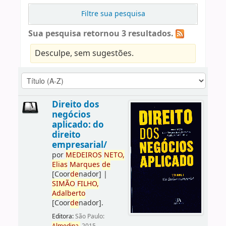
Filtre sua pesquisa
Sua pesquisa retornou 3 resultados.
Desculpe, sem sugestões.
Direito dos
negócios
aplicado: do
direito
empresarial/
por
ME
DE
IROS
NETO,
Elias
Marques
de
[Coor
de
nador]
|
SIMÃO
FILHO,
Adalberto
[Coor
de
nador]
.
Editora:
São Paulo: