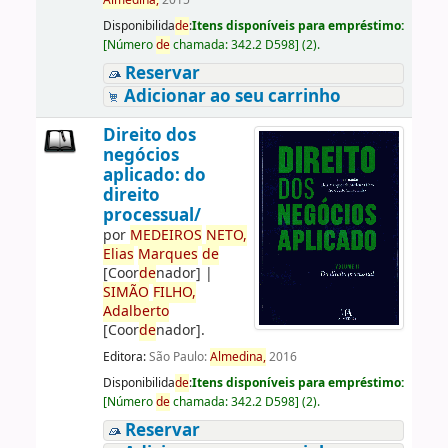
Almedina,
2015
Disponibilida
de
:
Itens disponíveis para empréstimo:
[
Número
de
chamada:
342.2 D598
]
(2).
Reservar
Adicionar ao seu carrinho
Direito dos
negócios
aplicado: do
direito
processual/
por
ME
DE
IROS
NETO,
Elias
Marques
de
[Coor
de
nador]
|
SIMÃO
FILHO,
Adalberto
[Coor
de
nador]
.
Editora:
São Paulo:
Almedina,
2016
Disponibilida
de
:
Itens disponíveis para empréstimo:
[
Número
de
chamada:
342.2 D598
]
(2).
Reservar