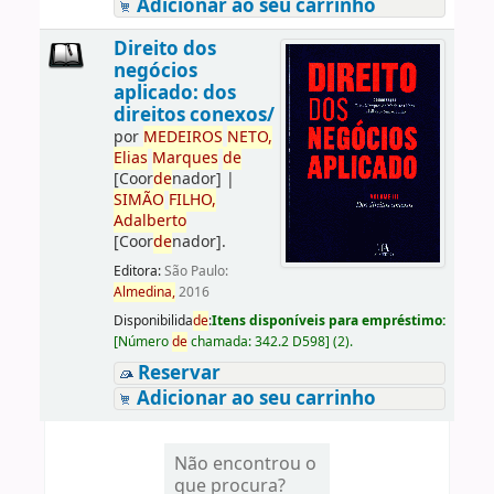
Adicionar ao seu carrinho
Direito dos
negócios
aplicado: dos
direitos conexos/
por
ME
DE
IROS
NETO,
Elias
Marques
de
[Coor
de
nador]
|
SIMÃO
FILHO,
Adalberto
[Coor
de
nador]
.
Editora:
São Paulo:
Almedina,
2016
Disponibilida
de
:
Itens disponíveis para empréstimo:
[
Número
de
chamada:
342.2 D598
]
(2).
Reservar
Adicionar ao seu carrinho
Não encontrou o
que procura?