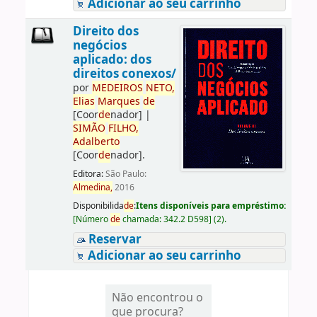
Adicionar ao seu carrinho
Direito dos
negócios
aplicado: dos
direitos conexos/
por
ME
DE
IROS
NETO,
Elias
Marques
de
[Coor
de
nador]
|
SIMÃO
FILHO,
Adalberto
[Coor
de
nador]
.
Editora:
São Paulo:
Almedina,
2016
Disponibilida
de
:
Itens disponíveis para empréstimo:
[
Número
de
chamada:
342.2 D598
]
(2).
Reservar
Adicionar ao seu carrinho
Não encontrou o
que procura?