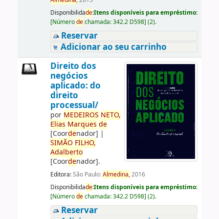
Almedina,
2015
Disponibilida
de
:
Itens disponíveis para empréstimo:
[
Número
de
chamada:
342.2 D598
]
(2).
Reservar
Adicionar ao seu carrinho
Direito dos
negócios
aplicado: do
direito
processual/
por
ME
DE
IROS
NETO,
Elias
Marques
de
[Coor
de
nador]
|
SIMÃO
FILHO,
Adalberto
[Coor
de
nador]
.
Editora:
São Paulo:
Almedina,
2016
Disponibilida
de
:
Itens disponíveis para empréstimo:
[
Número
de
chamada:
342.2 D598
]
(2).
Reservar