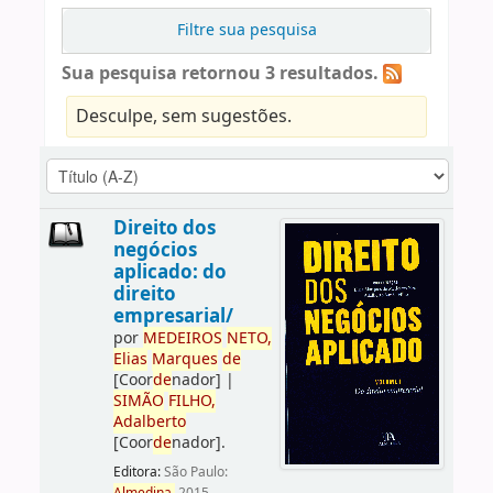
Filtre sua pesquisa
Sua pesquisa retornou 3 resultados.
Desculpe, sem sugestões.
Direito dos
negócios
aplicado: do
direito
empresarial/
por
ME
DE
IROS
NETO,
Elias
Marques
de
[Coor
de
nador]
|
SIMÃO
FILHO,
Adalberto
[Coor
de
nador]
.
Editora:
São Paulo: