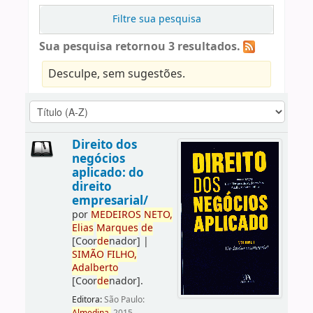
Filtre sua pesquisa
Sua pesquisa retornou 3 resultados.
Desculpe, sem sugestões.
Direito dos
negócios
aplicado: do
direito
empresarial/
por
ME
DE
IROS
NETO,
Elias
Marques
de
[Coor
de
nador]
|
SIMÃO
FILHO,
Adalberto
[Coor
de
nador]
.
Editora:
São Paulo: