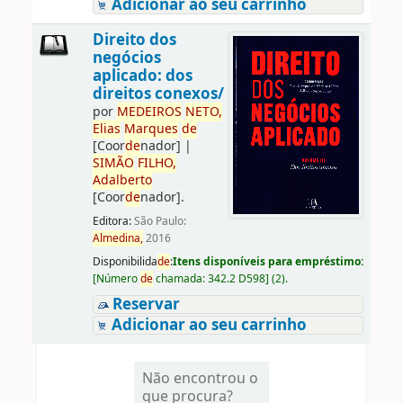
Adicionar ao seu carrinho
Direito dos
negócios
aplicado: dos
direitos conexos/
por
ME
DE
IROS
NETO,
Elias
Marques
de
[Coor
de
nador]
|
SIMÃO
FILHO,
Adalberto
[Coor
de
nador]
.
Editora:
São Paulo:
Almedina,
2016
Disponibilida
de
:
Itens disponíveis para empréstimo:
[
Número
de
chamada:
342.2 D598
]
(2).
Reservar
Adicionar ao seu carrinho
Não encontrou o
que procura?