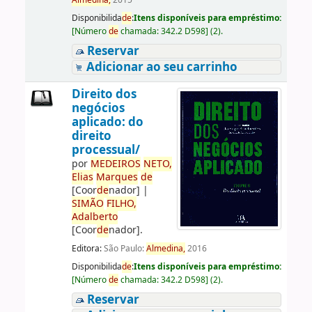
Almedina,
2015
Disponibilida
de
:
Itens disponíveis para empréstimo:
[
Número
de
chamada:
342.2 D598
]
(2).
Reservar
Adicionar ao seu carrinho
Direito dos
negócios
aplicado: do
direito
processual/
por
ME
DE
IROS
NETO,
Elias
Marques
de
[Coor
de
nador]
|
SIMÃO
FILHO,
Adalberto
[Coor
de
nador]
.
Editora:
São Paulo:
Almedina,
2016
Disponibilida
de
:
Itens disponíveis para empréstimo:
[
Número
de
chamada:
342.2 D598
]
(2).
Reservar