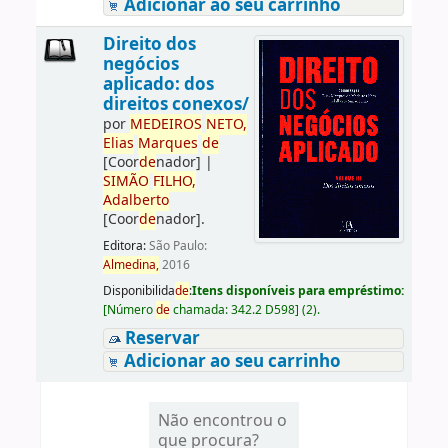
Adicionar ao seu carrinho
Direito dos
negócios
aplicado: dos
direitos conexos/
por
ME
DE
IROS
NETO,
Elias
Marques
de
[Coor
de
nador]
|
SIMÃO
FILHO,
Adalberto
[Coor
de
nador]
.
Editora:
São Paulo:
Almedina,
2016
Disponibilida
de
:
Itens disponíveis para empréstimo:
[
Número
de
chamada:
342.2 D598
]
(2).
Reservar
Adicionar ao seu carrinho
Não encontrou o
que procura?