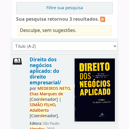
Filtre sua pesquisa
Sua pesquisa retornou 3 resultados.
Desculpe, sem sugestões.
Direito dos
negócios
aplicado: do
direito
empresarial/
por
ME
DE
IROS
NETO,
Elias
Marques
de
[Coor
de
nador]
|
SIMÃO
FILHO,
Adalberto
[Coor
de
nador]
.
Editora:
São Paulo: