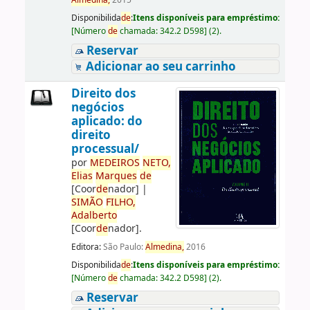
Almedina,
2015
Disponibilida
de
:
Itens disponíveis para empréstimo:
[
Número
de
chamada:
342.2 D598
]
(2).
Reservar
Adicionar ao seu carrinho
Direito dos
negócios
aplicado: do
direito
processual/
por
ME
DE
IROS
NETO,
Elias
Marques
de
[Coor
de
nador]
|
SIMÃO
FILHO,
Adalberto
[Coor
de
nador]
.
Editora:
São Paulo:
Almedina,
2016
Disponibilida
de
:
Itens disponíveis para empréstimo:
[
Número
de
chamada:
342.2 D598
]
(2).
Reservar