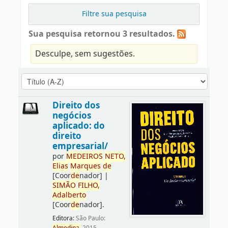
Filtre sua pesquisa
Sua pesquisa retornou 3 resultados.
Desculpe, sem sugestões.
Direito dos
negócios
aplicado: do
direito
empresarial/
por
ME
DE
IROS
NETO,
Elias
Marques
de
[Coor
de
nador]
|
SIMÃO
FILHO,
Adalberto
[Coor
de
nador]
.
Editora:
São Paulo: