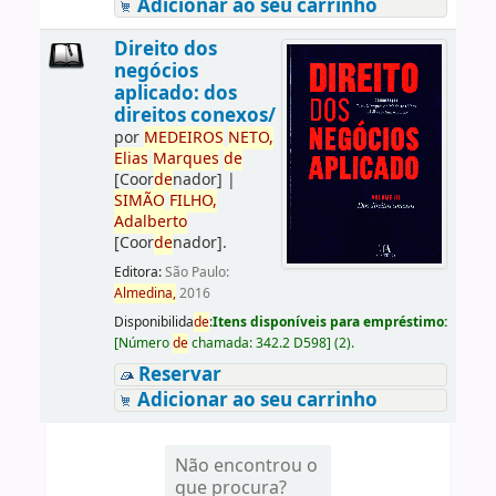
Adicionar ao seu carrinho
Direito dos
negócios
aplicado: dos
direitos conexos/
por
ME
DE
IROS
NETO,
Elias
Marques
de
[Coor
de
nador]
|
SIMÃO
FILHO,
Adalberto
[Coor
de
nador]
.
Editora:
São Paulo:
Almedina,
2016
Disponibilida
de
:
Itens disponíveis para empréstimo:
[
Número
de
chamada:
342.2 D598
]
(2).
Reservar
Adicionar ao seu carrinho
Não encontrou o
que procura?