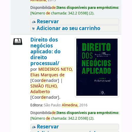
Almedina,
2015
Disponibilida
de
:
Itens disponíveis para empréstimo:
[
Número
de
chamada:
342.2 D598
]
(2).
Reservar
Adicionar ao seu carrinho
Direito dos
negócios
aplicado: do
direito
processual/
por
ME
DE
IROS
NETO,
Elias
Marques
de
[Coor
de
nador]
|
SIMÃO
FILHO,
Adalberto
[Coor
de
nador]
.
Editora:
São Paulo:
Almedina,
2016
Disponibilida
de
:
Itens disponíveis para empréstimo:
[
Número
de
chamada:
342.2 D598
]
(2).
Reservar