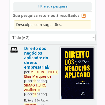
Filtre sua pesquisa
Sua pesquisa retornou 3 resultados.
Desculpe, sem sugestões.
Direito dos
negócios
aplicado: do
direito
empresarial/
por
ME
DE
IROS
NETO,
Elias
Marques
de
[Coor
de
nador]
|
SIMÃO
FILHO,
Adalberto
[Coor
de
nador]
.
Editora:
São Paulo: