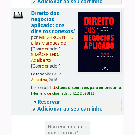
Adicionar ao seu carrinho
Direito dos
negócios
aplicado: dos
direitos conexos/
por
ME
DE
IROS
NETO,
Elias
Marques
de
[Coor
de
nador]
|
SIMÃO
FILHO,
Adalberto
[Coor
de
nador]
.
Editora:
São Paulo:
Almedina,
2016
Disponibilida
de
:
Itens disponíveis para empréstimo:
[
Número
de
chamada:
342.2 D598
]
(2).
Reservar
Adicionar ao seu carrinho
Não encontrou o
que procura?