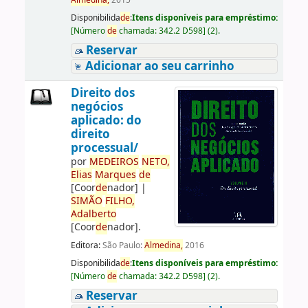
Almedina,
2015
Disponibilida
de
:
Itens disponíveis para empréstimo:
[
Número
de
chamada:
342.2 D598
]
(2).
Reservar
Adicionar ao seu carrinho
Direito dos
negócios
aplicado: do
direito
processual/
por
ME
DE
IROS
NETO,
Elias
Marques
de
[Coor
de
nador]
|
SIMÃO
FILHO,
Adalberto
[Coor
de
nador]
.
Editora:
São Paulo:
Almedina,
2016
Disponibilida
de
:
Itens disponíveis para empréstimo:
[
Número
de
chamada:
342.2 D598
]
(2).
Reservar