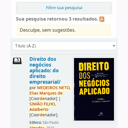
Filtre sua pesquisa
Sua pesquisa retornou 3 resultados.
Desculpe, sem sugestões.
Direito dos
negócios
aplicado: do
direito
empresarial/
por
ME
DE
IROS
NETO,
Elias
Marques
de
[Coor
de
nador]
|
SIMÃO
FILHO,
Adalberto
[Coor
de
nador]
.
Editora:
São Paulo: