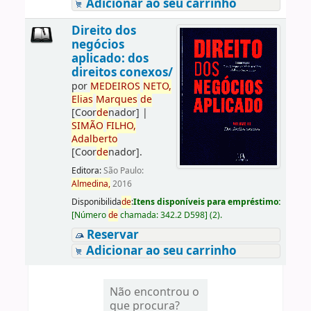
Adicionar ao seu carrinho
Direito dos
negócios
aplicado: dos
direitos conexos/
por
ME
DE
IROS
NETO,
Elias
Marques
de
[Coor
de
nador]
|
SIMÃO
FILHO,
Adalberto
[Coor
de
nador]
.
Editora:
São Paulo:
Almedina,
2016
Disponibilida
de
:
Itens disponíveis para empréstimo:
[
Número
de
chamada:
342.2 D598
]
(2).
Reservar
Adicionar ao seu carrinho
Não encontrou o
que procura?