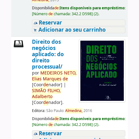
Almedina,
2015
Disponibilida
de
:
Itens disponíveis para empréstimo:
[
Número
de
chamada:
342.2 D598
]
(2).
Reservar
Adicionar ao seu carrinho
Direito dos
negócios
aplicado: do
direito
processual/
por
ME
DE
IROS
NETO,
Elias
Marques
de
[Coor
de
nador]
|
SIMÃO
FILHO,
Adalberto
[Coor
de
nador]
.
Editora:
São Paulo:
Almedina,
2016
Disponibilida
de
:
Itens disponíveis para empréstimo:
[
Número
de
chamada:
342.2 D598
]
(2).
Reservar