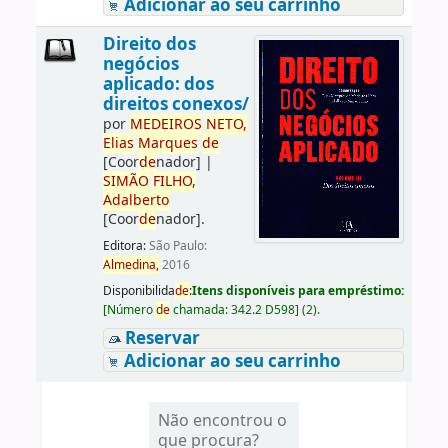
Adicionar ao seu carrinho
Direito dos
negócios
aplicado: dos
direitos conexos/
por
ME
DE
IROS
NETO,
Elias
Marques
de
[Coor
de
nador]
|
SIMÃO
FILHO,
Adalberto
[Coor
de
nador]
.
Editora:
São Paulo:
Almedina,
2016
Disponibilida
de
:
Itens disponíveis para empréstimo:
[
Número
de
chamada:
342.2 D598
]
(2).
Reservar
Adicionar ao seu carrinho
Não encontrou o
que procura?