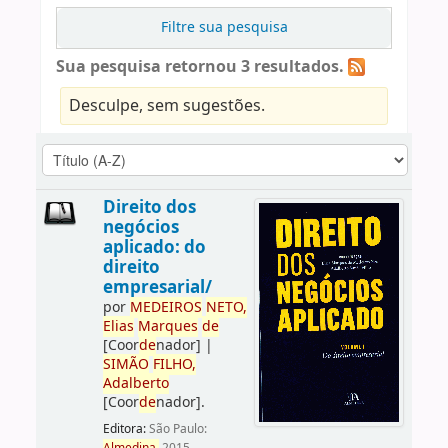
Filtre sua pesquisa
Sua pesquisa retornou 3 resultados.
Desculpe, sem sugestões.
Direito dos
negócios
aplicado: do
direito
empresarial/
por
ME
DE
IROS
NETO,
Elias
Marques
de
[Coor
de
nador]
|
SIMÃO
FILHO,
Adalberto
[Coor
de
nador]
.
Editora:
São Paulo: