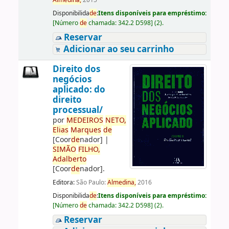
Almedina,
2015
Disponibilida
de
:
Itens disponíveis para empréstimo:
[
Número
de
chamada:
342.2 D598
]
(2).
Reservar
Adicionar ao seu carrinho
Direito dos
negócios
aplicado: do
direito
processual/
por
ME
DE
IROS
NETO,
Elias
Marques
de
[Coor
de
nador]
|
SIMÃO
FILHO,
Adalberto
[Coor
de
nador]
.
Editora:
São Paulo:
Almedina,
2016
Disponibilida
de
:
Itens disponíveis para empréstimo:
[
Número
de
chamada:
342.2 D598
]
(2).
Reservar