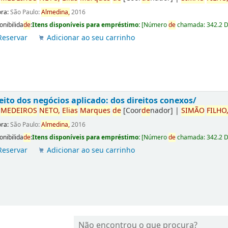
ora:
São Paulo:
Almedina,
2016
onibilida
de
:
Itens disponíveis para empréstimo:
[
Número
de
chamada:
342.2 
Reservar
Adicionar ao seu carrinho
eito dos negócios aplicado: dos direitos conexos/
r
ME
DE
IROS
NETO,
Elias
Marques
de
[Coor
de
nador]
|
SIMÃO
FILHO
ora:
São Paulo:
Almedina,
2016
onibilida
de
:
Itens disponíveis para empréstimo:
[
Número
de
chamada:
342.2 
Reservar
Adicionar ao seu carrinho
Não encontrou o que procura?