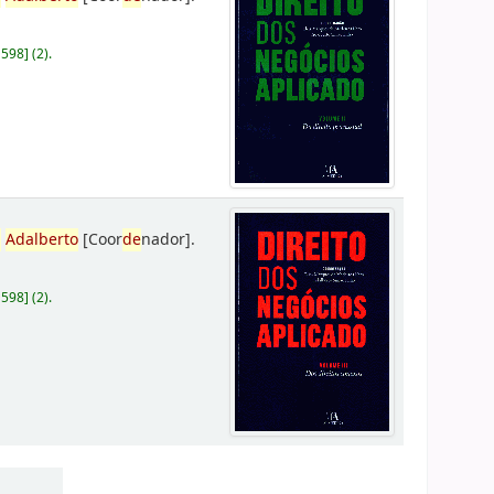
D598
]
(2).
,
Adalberto
[Coor
de
nador]
.
D598
]
(2).