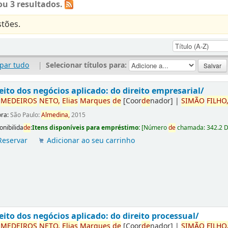
u 3 resultados.
tões.
par tudo
|
Selecionar títulos para:
eito dos negócios aplicado: do direito empresarial/
r
ME
DE
IROS
NETO,
Elias
Marques
de
[Coor
de
nador]
|
SIMÃO
FILHO
ora:
São Paulo:
Almedina,
2015
onibilida
de
:
Itens disponíveis para empréstimo:
[
Número
de
chamada:
342.2 
Reservar
Adicionar ao seu carrinho
eito dos negócios aplicado: do direito processual/
r
ME
DE
IROS
NETO,
Elias
Marques
de
[Coor
de
nador]
|
SIMÃO
FILHO