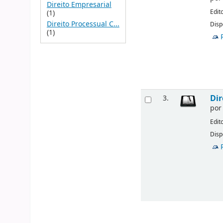
Direito Empresarial
Edit
(1)
Direito Processual C...
Disp
(1)
Dir
3.
po
Edit
Disp