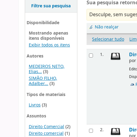
Sua pesquisa retorno
Filtre sua pesquisa
Desculpe, sem suges
Disponibilidade
Não realçar
Mostrando apenas
itens disponíveis
Selecionar tudo
Lim
Exibir todos os itens
Dir
1.
Autores
po
MEDEIROS NETO,
Edit
Elias...
(3)
Disp
SIMÃO FILHO,
Adalber...
(3)
Tipos de materiais
Livros
(3)
Assuntos
Direito Comercial
(2)
Dir
2.
Direito comercial
(1)
po