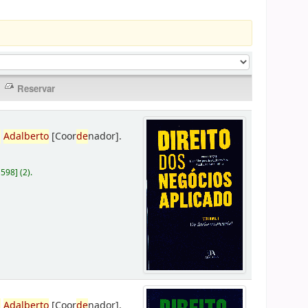
,
Adalberto
[Coor
de
nador]
.
D598
]
(2).
,
Adalberto
[Coor
de
nador]
.