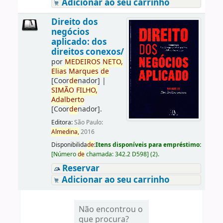
Adicionar ao seu carrinho
Direito dos
negócios
aplicado: dos
direitos conexos/
por
ME
DE
IROS
NETO,
Elias
Marques
de
[Coor
de
nador]
|
SIMÃO
FILHO,
Adalberto
[Coor
de
nador]
.
Editora:
São Paulo:
Almedina,
2016
Disponibilida
de
:
Itens disponíveis para empréstimo:
[
Número
de
chamada:
342.2 D598
]
(2).
Reservar
Adicionar ao seu carrinho
Não encontrou o
que procura?