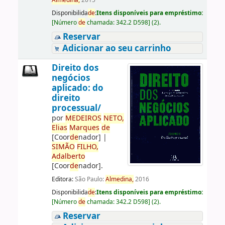
Almedina,
2015
Disponibilida
de
:
Itens disponíveis para empréstimo:
[
Número
de
chamada:
342.2 D598
]
(2).
Reservar
Adicionar ao seu carrinho
Direito dos
negócios
aplicado: do
direito
processual/
por
ME
DE
IROS
NETO,
Elias
Marques
de
[Coor
de
nador]
|
SIMÃO
FILHO,
Adalberto
[Coor
de
nador]
.
Editora:
São Paulo:
Almedina,
2016
Disponibilida
de
:
Itens disponíveis para empréstimo:
[
Número
de
chamada:
342.2 D598
]
(2).
Reservar