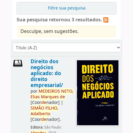
Filtre sua pesquisa
Sua pesquisa retornou 3 resultados.
Desculpe, sem sugestões.
Direito dos
negócios
aplicado: do
direito
empresarial/
por
ME
DE
IROS
NETO,
Elias
Marques
de
[Coor
de
nador]
|
SIMÃO
FILHO,
Adalberto
[Coor
de
nador]
.
Editora:
São Paulo: