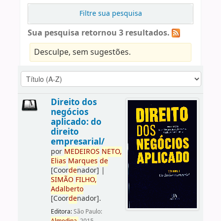
Filtre sua pesquisa
Sua pesquisa retornou 3 resultados.
Desculpe, sem sugestões.
Direito dos
negócios
aplicado: do
direito
empresarial/
por
ME
DE
IROS
NETO,
Elias
Marques
de
[Coor
de
nador]
|
SIMÃO
FILHO,
Adalberto
[Coor
de
nador]
.
Editora:
São Paulo: