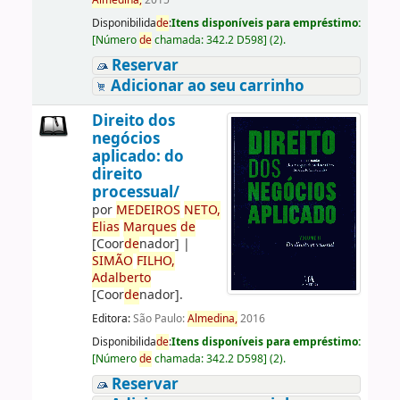
Almedina,
2015
Disponibilida
de
:
Itens disponíveis para empréstimo:
[
Número
de
chamada:
342.2 D598
]
(2).
Reservar
Adicionar ao seu carrinho
Direito dos
negócios
aplicado: do
direito
processual/
por
ME
DE
IROS
NETO,
Elias
Marques
de
[Coor
de
nador]
|
SIMÃO
FILHO,
Adalberto
[Coor
de
nador]
.
Editora:
São Paulo:
Almedina,
2016
Disponibilida
de
:
Itens disponíveis para empréstimo:
[
Número
de
chamada:
342.2 D598
]
(2).
Reservar