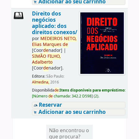
Adicionar ao seu carrinho
Direito dos
negócios
aplicado: dos
direitos conexos/
por
ME
DE
IROS
NETO,
Elias
Marques
de
[Coor
de
nador]
|
SIMÃO
FILHO,
Adalberto
[Coor
de
nador]
.
Editora:
São Paulo:
Almedina,
2016
Disponibilida
de
:
Itens disponíveis para empréstimo:
[
Número
de
chamada:
342.2 D598
]
(2).
Reservar
Adicionar ao seu carrinho
Não encontrou o
que procura?