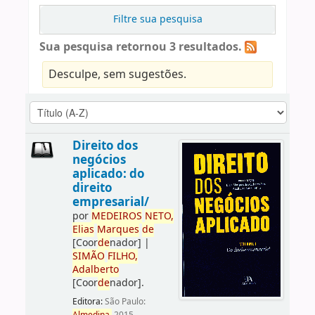
Filtre sua pesquisa
Sua pesquisa retornou 3 resultados.
Desculpe, sem sugestões.
Direito dos
negócios
aplicado: do
direito
empresarial/
por
ME
DE
IROS
NETO,
Elias
Marques
de
[Coor
de
nador]
|
SIMÃO
FILHO,
Adalberto
[Coor
de
nador]
.
Editora:
São Paulo: