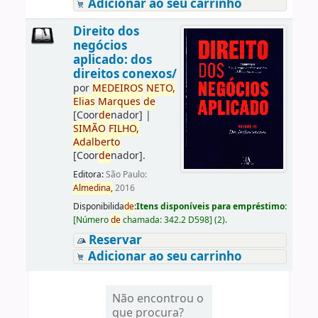
Adicionar ao seu carrinho
Direito dos
negócios
aplicado: dos
direitos conexos/
por
ME
DE
IROS
NETO,
Elias
Marques
de
[Coor
de
nador]
|
SIMÃO
FILHO,
Adalberto
[Coor
de
nador]
.
Editora:
São Paulo:
Almedina,
2016
Disponibilida
de
:
Itens disponíveis para empréstimo:
[
Número
de
chamada:
342.2 D598
]
(2).
Reservar
Adicionar ao seu carrinho
Não encontrou o
que procura?