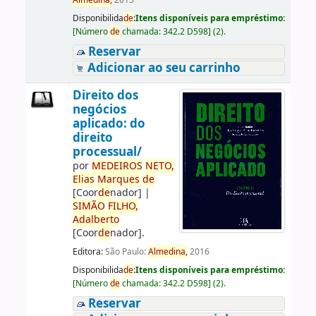
Almedina,
2015
Disponibilida
de
:
Itens disponíveis para empréstimo:
[
Número
de
chamada:
342.2 D598
]
(2).
Reservar
Adicionar ao seu carrinho
Direito dos
negócios
aplicado: do
direito
processual/
por
ME
DE
IROS
NETO,
Elias
Marques
de
[Coor
de
nador]
|
SIMÃO
FILHO,
Adalberto
[Coor
de
nador]
.
Editora:
São Paulo:
Almedina,
2016
Disponibilida
de
:
Itens disponíveis para empréstimo:
[
Número
de
chamada:
342.2 D598
]
(2).
Reservar