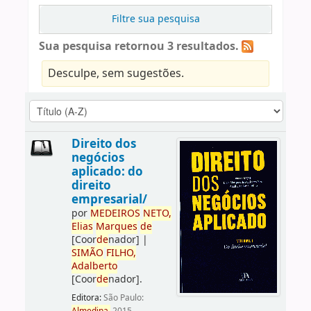
Filtre sua pesquisa
Sua pesquisa retornou 3 resultados.
Desculpe, sem sugestões.
Direito dos
negócios
aplicado: do
direito
empresarial/
por
ME
DE
IROS
NETO,
Elias
Marques
de
[Coor
de
nador]
|
SIMÃO
FILHO,
Adalberto
[Coor
de
nador]
.
Editora:
São Paulo: