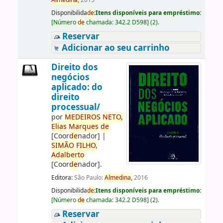
Almedina,
2015
Disponibilida
de
:
Itens disponíveis para empréstimo:
[
Número
de
chamada:
342.2 D598
]
(2).
Reservar
Adicionar ao seu carrinho
Direito dos
negócios
aplicado: do
direito
processual/
por
ME
DE
IROS
NETO,
Elias
Marques
de
[Coor
de
nador]
|
SIMÃO
FILHO,
Adalberto
[Coor
de
nador]
.
Editora:
São Paulo:
Almedina,
2016
Disponibilida
de
:
Itens disponíveis para empréstimo:
[
Número
de
chamada:
342.2 D598
]
(2).
Reservar