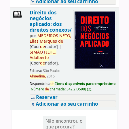
Adicionar ao seu carrinho
Direito dos
negócios
aplicado: dos
direitos conexos/
por
ME
DE
IROS
NETO,
Elias
Marques
de
[Coor
de
nador]
|
SIMÃO
FILHO,
Adalberto
[Coor
de
nador]
.
Editora:
São Paulo:
Almedina,
2016
Disponibilida
de
:
Itens disponíveis para empréstimo:
[
Número
de
chamada:
342.2 D598
]
(2).
Reservar
Adicionar ao seu carrinho
Não encontrou o
que procura?