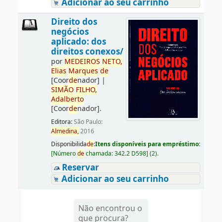
Adicionar ao seu carrinho
Direito dos
negócios
aplicado: dos
direitos conexos/
por
ME
DE
IROS
NETO,
Elias
Marques
de
[Coor
de
nador]
|
SIMÃO
FILHO,
Adalberto
[Coor
de
nador]
.
Editora:
São Paulo:
Almedina,
2016
Disponibilida
de
:
Itens disponíveis para empréstimo:
[
Número
de
chamada:
342.2 D598
]
(2).
Reservar
Adicionar ao seu carrinho
Não encontrou o
que procura?