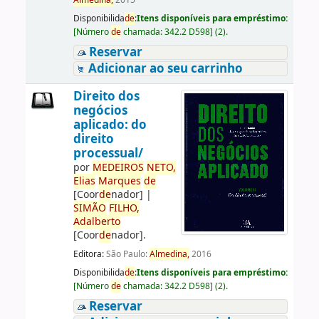
Almedina,
2015
Disponibilida
de
:
Itens disponíveis para empréstimo:
[
Número
de
chamada:
342.2 D598
]
(2).
Reservar
Adicionar ao seu carrinho
Direito dos
negócios
aplicado: do
direito
processual/
por
ME
DE
IROS
NETO,
Elias
Marques
de
[Coor
de
nador]
|
SIMÃO
FILHO,
Adalberto
[Coor
de
nador]
.
Editora:
São Paulo:
Almedina,
2016
Disponibilida
de
:
Itens disponíveis para empréstimo:
[
Número
de
chamada:
342.2 D598
]
(2).
Reservar