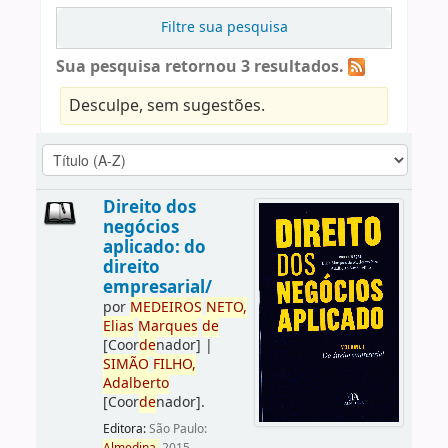
Filtre sua pesquisa
Sua pesquisa retornou 3 resultados.
Desculpe, sem sugestões.
Direito dos
negócios
aplicado: do
direito
empresarial/
por
ME
DE
IROS
NETO,
Elias
Marques
de
[Coor
de
nador]
|
SIMÃO
FILHO,
Adalberto
[Coor
de
nador]
.
Editora:
São Paulo: