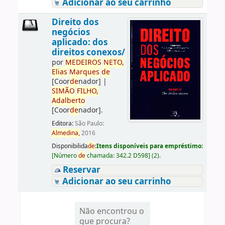
Adicionar ao seu carrinho
Direito dos
negócios
aplicado: dos
direitos conexos/
por
ME
DE
IROS
NETO,
Elias
Marques
de
[Coor
de
nador]
|
SIMÃO
FILHO,
Adalberto
[Coor
de
nador]
.
Editora:
São Paulo:
Almedina,
2016
Disponibilida
de
:
Itens disponíveis para empréstimo:
[
Número
de
chamada:
342.2 D598
]
(2).
Reservar
Adicionar ao seu carrinho
Não encontrou o
que procura?