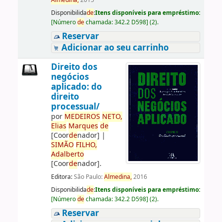
Almedina,
2015
Disponibilida
de
:
Itens disponíveis para empréstimo:
[
Número
de
chamada:
342.2 D598
]
(2).
Reservar
Adicionar ao seu carrinho
Direito dos
negócios
aplicado: do
direito
processual/
por
ME
DE
IROS
NETO,
Elias
Marques
de
[Coor
de
nador]
|
SIMÃO
FILHO,
Adalberto
[Coor
de
nador]
.
Editora:
São Paulo:
Almedina,
2016
Disponibilida
de
:
Itens disponíveis para empréstimo:
[
Número
de
chamada:
342.2 D598
]
(2).
Reservar