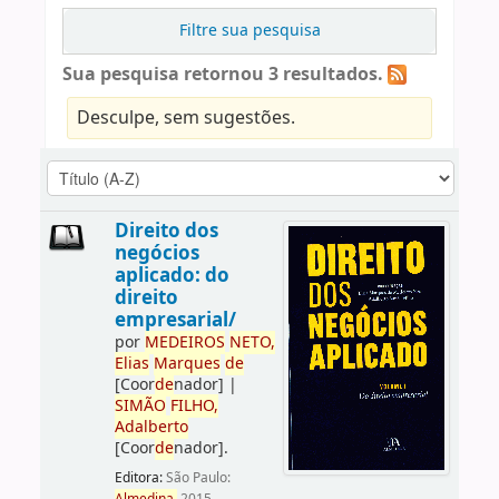
Filtre sua pesquisa
Sua pesquisa retornou 3 resultados.
Desculpe, sem sugestões.
Direito dos
negócios
aplicado: do
direito
empresarial/
por
ME
DE
IROS
NETO,
Elias
Marques
de
[Coor
de
nador]
|
SIMÃO
FILHO,
Adalberto
[Coor
de
nador]
.
Editora:
São Paulo: