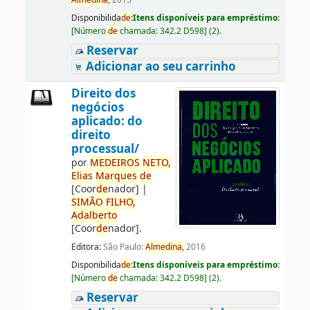
Almedina,
2015
Disponibilida
de
:
Itens disponíveis para empréstimo:
[
Número
de
chamada:
342.2 D598
]
(2).
Reservar
Adicionar ao seu carrinho
Direito dos
negócios
aplicado: do
direito
processual/
por
ME
DE
IROS
NETO,
Elias
Marques
de
[Coor
de
nador]
|
SIMÃO
FILHO,
Adalberto
[Coor
de
nador]
.
Editora:
São Paulo:
Almedina,
2016
Disponibilida
de
:
Itens disponíveis para empréstimo:
[
Número
de
chamada:
342.2 D598
]
(2).
Reservar