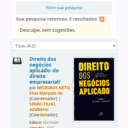
Filtre sua pesquisa
Sua pesquisa retornou 3 resultados.
Desculpe, sem sugestões.
Direito dos
negócios
aplicado: do
direito
empresarial/
por
ME
DE
IROS
NETO,
Elias
Marques
de
[Coor
de
nador]
|
SIMÃO
FILHO,
Adalberto
[Coor
de
nador]
.
Editora:
São Paulo: