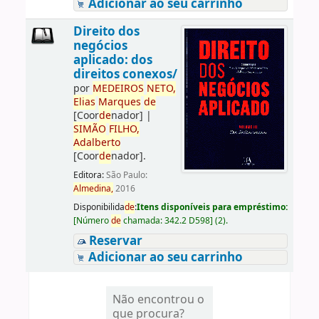
Adicionar ao seu carrinho
Direito dos
negócios
aplicado: dos
direitos conexos/
por
ME
DE
IROS
NETO,
Elias
Marques
de
[Coor
de
nador]
|
SIMÃO
FILHO,
Adalberto
[Coor
de
nador]
.
Editora:
São Paulo:
Almedina,
2016
Disponibilida
de
:
Itens disponíveis para empréstimo:
[
Número
de
chamada:
342.2 D598
]
(2).
Reservar
Adicionar ao seu carrinho
Não encontrou o
que procura?