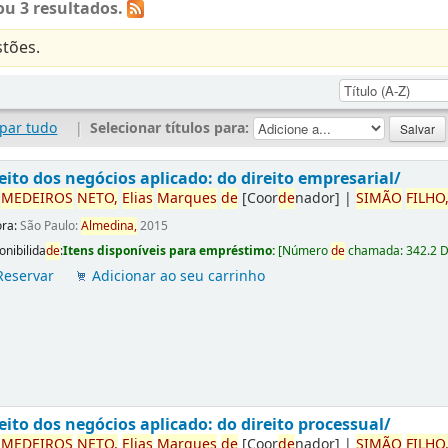
u 3 resultados.
tões.
par tudo
|
Selecionar títulos para:
eito dos negócios aplicado: do direito empresarial/
r
ME
DE
IROS
NETO,
Elias
Marques
de
[Coor
de
nador]
|
SIMÃO
FILHO
ora:
São Paulo:
Almedina,
2015
onibilida
de
:
Itens disponíveis para empréstimo:
[
Número
de
chamada:
342.2 
Reservar
Adicionar ao seu carrinho
eito dos negócios aplicado: do direito processual/
r
ME
DE
IROS
NETO,
Elias
Marques
de
[Coor
de
nador]
|
SIMÃO
FILHO