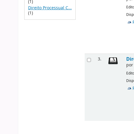
(1)
Edit
Direito Processual C...
(1)
Disp
Dir
3.
po
Edit
Disp