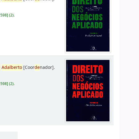
D598
]
(2).
,
Adalberto
[Coor
de
nador]
.
D598
]
(2).