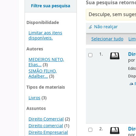
Sua pesquisa retorno
Filtre sua pesquisa
Desculpe, sem suges
Disponibilidade
Não realçar
Limitar aos itens
disponíveis.
Selecionar tudo
Lim
Autores
Dir
1.
MEDEIROS NETO,
po
Elias...
(3)
Edit
SIMÃO FILHO,
Adalber...
(3)
Disp
Tipos de materiais
Livros
(3)
Assuntos
Direito Comercial
(2)
Direito comercial
(1)
Dir
2.
Direito Empresarial
po