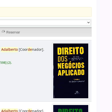
,
Adalberto
[Coor
de
nador]
.
D598
]
(2).
,
Adalberto
[Coor
de
nador]
.