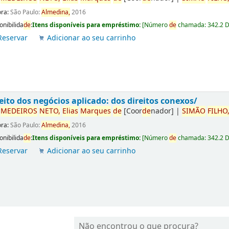
ora:
São Paulo:
Almedina,
2016
onibilida
de
:
Itens disponíveis para empréstimo:
[
Número
de
chamada:
342.2 
Reservar
Adicionar ao seu carrinho
eito dos negócios aplicado: dos direitos conexos/
r
ME
DE
IROS
NETO,
Elias
Marques
de
[Coor
de
nador]
|
SIMÃO
FILHO
ora:
São Paulo:
Almedina,
2016
onibilida
de
:
Itens disponíveis para empréstimo:
[
Número
de
chamada:
342.2 
Reservar
Adicionar ao seu carrinho
Não encontrou o que procura?