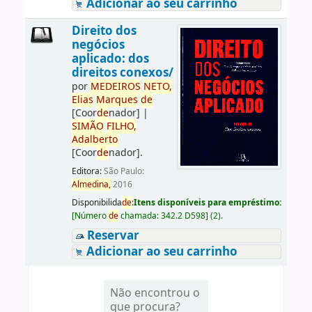
Adicionar ao seu carrinho
Direito dos
negócios
aplicado: dos
direitos conexos/
por
ME
DE
IROS
NETO,
Elias
Marques
de
[Coor
de
nador]
|
SIMÃO
FILHO,
Adalberto
[Coor
de
nador]
.
Editora:
São Paulo:
Almedina,
2016
Disponibilida
de
:
Itens disponíveis para empréstimo:
[
Número
de
chamada:
342.2 D598
]
(2).
Reservar
Adicionar ao seu carrinho
Não encontrou o
que procura?