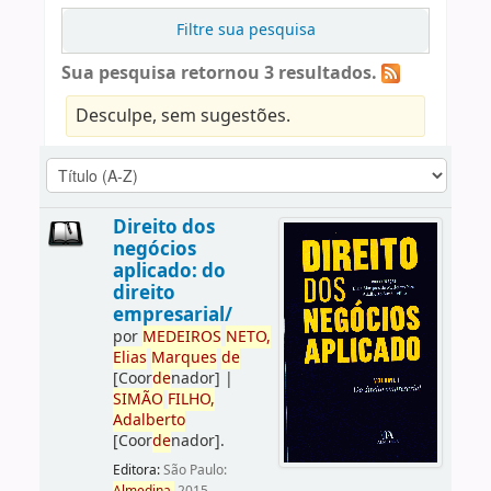
Filtre sua pesquisa
Sua pesquisa retornou 3 resultados.
Desculpe, sem sugestões.
Direito dos
negócios
aplicado: do
direito
empresarial/
por
ME
DE
IROS
NETO,
Elias
Marques
de
[Coor
de
nador]
|
SIMÃO
FILHO,
Adalberto
[Coor
de
nador]
.
Editora:
São Paulo: