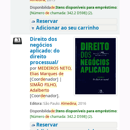
Almedina,
2015
Disponibilida
de
:
Itens disponíveis para empréstimo:
[
Número
de
chamada:
342.2 D598
]
(2).
Reservar
Adicionar ao seu carrinho
Direito dos
negócios
aplicado: do
direito
processual/
por
ME
DE
IROS
NETO,
Elias
Marques
de
[Coor
de
nador]
|
SIMÃO
FILHO,
Adalberto
[Coor
de
nador]
.
Editora:
São Paulo:
Almedina,
2016
Disponibilida
de
:
Itens disponíveis para empréstimo:
[
Número
de
chamada:
342.2 D598
]
(2).
Reservar