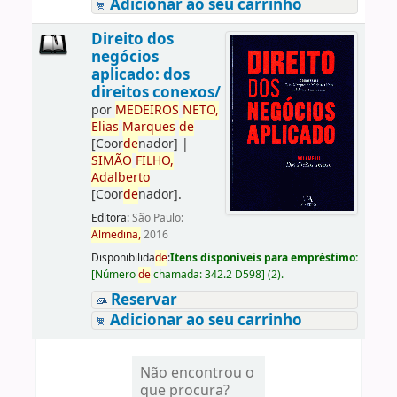
Adicionar ao seu carrinho
Direito dos
negócios
aplicado: dos
direitos conexos/
por
ME
DE
IROS
NETO,
Elias
Marques
de
[Coor
de
nador]
|
SIMÃO
FILHO,
Adalberto
[Coor
de
nador]
.
Editora:
São Paulo:
Almedina,
2016
Disponibilida
de
:
Itens disponíveis para empréstimo:
[
Número
de
chamada:
342.2 D598
]
(2).
Reservar
Adicionar ao seu carrinho
Não encontrou o
que procura?