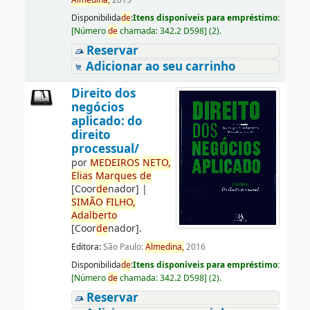
Almedina,
2015
Disponibilida
de
:
Itens disponíveis para empréstimo:
[
Número
de
chamada:
342.2 D598
]
(2).
Reservar
Adicionar ao seu carrinho
Direito dos
negócios
aplicado: do
direito
processual/
por
ME
DE
IROS
NETO,
Elias
Marques
de
[Coor
de
nador]
|
SIMÃO
FILHO,
Adalberto
[Coor
de
nador]
.
Editora:
São Paulo:
Almedina,
2016
Disponibilida
de
:
Itens disponíveis para empréstimo:
[
Número
de
chamada:
342.2 D598
]
(2).
Reservar