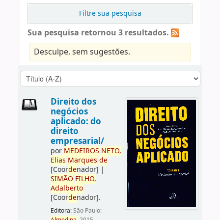
Filtre sua pesquisa
Sua pesquisa retornou 3 resultados.
Desculpe, sem sugestões.
Direito dos
negócios
aplicado: do
direito
empresarial/
por
ME
DE
IROS
NETO,
Elias
Marques
de
[Coor
de
nador]
|
SIMÃO
FILHO,
Adalberto
[Coor
de
nador]
.
Editora:
São Paulo: