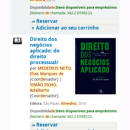
Almedina,
2015
Disponibilida
de
:
Itens disponíveis para empréstimo:
[
Número
de
chamada:
342.2 D598
]
(2).
Reservar
Adicionar ao seu carrinho
Direito dos
negócios
aplicado: do
direito
processual/
por
ME
DE
IROS
NETO,
Elias
Marques
de
[Coor
de
nador]
|
SIMÃO
FILHO,
Adalberto
[Coor
de
nador]
.
Editora:
São Paulo:
Almedina,
2016
Disponibilida
de
:
Itens disponíveis para empréstimo:
[
Número
de
chamada:
342.2 D598
]
(2).
Reservar