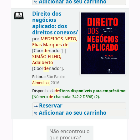
Adicionar ao seu carrinho
Direito dos
negócios
aplicado: dos
direitos conexos/
por
ME
DE
IROS
NETO,
Elias
Marques
de
[Coor
de
nador]
|
SIMÃO
FILHO,
Adalberto
[Coor
de
nador]
.
Editora:
São Paulo:
Almedina,
2016
Disponibilida
de
:
Itens disponíveis para empréstimo:
[
Número
de
chamada:
342.2 D598
]
(2).
Reservar
Adicionar ao seu carrinho
Não encontrou o
que procura?