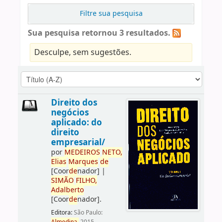
Filtre sua pesquisa
Sua pesquisa retornou 3 resultados.
Desculpe, sem sugestões.
Direito dos
negócios
aplicado: do
direito
empresarial/
por
ME
DE
IROS
NETO,
Elias
Marques
de
[Coor
de
nador]
|
SIMÃO
FILHO,
Adalberto
[Coor
de
nador]
.
Editora:
São Paulo: