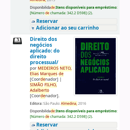
Almedina,
2015
Disponibilida
de
:
Itens disponíveis para empréstimo:
[
Número
de
chamada:
342.2 D598
]
(2).
Reservar
Adicionar ao seu carrinho
Direito dos
negócios
aplicado: do
direito
processual/
por
ME
DE
IROS
NETO,
Elias
Marques
de
[Coor
de
nador]
|
SIMÃO
FILHO,
Adalberto
[Coor
de
nador]
.
Editora:
São Paulo:
Almedina,
2016
Disponibilida
de
:
Itens disponíveis para empréstimo:
[
Número
de
chamada:
342.2 D598
]
(2).
Reservar