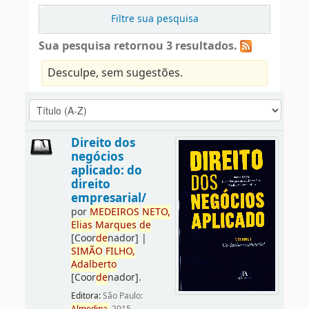
Filtre sua pesquisa
Sua pesquisa retornou 3 resultados.
Desculpe, sem sugestões.
Direito dos
negócios
aplicado: do
direito
empresarial/
por
ME
DE
IROS
NETO,
Elias
Marques
de
[Coor
de
nador]
|
SIMÃO
FILHO,
Adalberto
[Coor
de
nador]
.
Editora:
São Paulo: