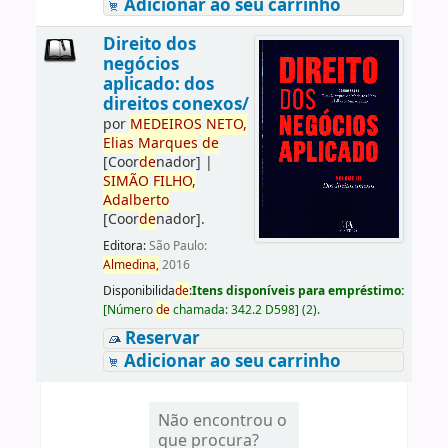
Adicionar ao seu carrinho
Direito dos
negócios
aplicado: dos
direitos conexos/
por
ME
DE
IROS
NETO,
Elias
Marques
de
[Coor
de
nador]
|
SIMÃO
FILHO,
Adalberto
[Coor
de
nador]
.
Editora:
São Paulo:
Almedina,
2016
Disponibilida
de
:
Itens disponíveis para empréstimo:
[
Número
de
chamada:
342.2 D598
]
(2).
Reservar
Adicionar ao seu carrinho
Não encontrou o
que procura?