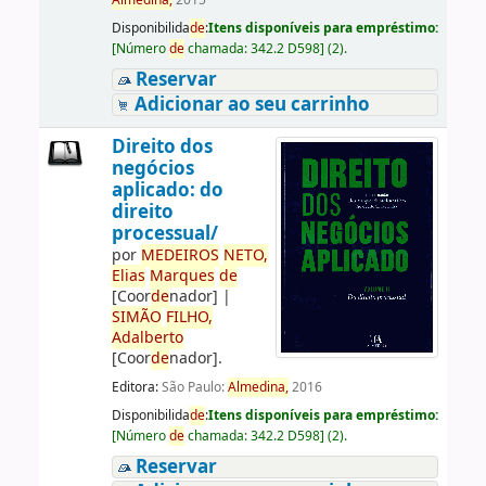
Almedina,
2015
Disponibilida
de
:
Itens disponíveis para empréstimo:
[
Número
de
chamada:
342.2 D598
]
(2).
Reservar
Adicionar ao seu carrinho
Direito dos
negócios
aplicado: do
direito
processual/
por
ME
DE
IROS
NETO,
Elias
Marques
de
[Coor
de
nador]
|
SIMÃO
FILHO,
Adalberto
[Coor
de
nador]
.
Editora:
São Paulo:
Almedina,
2016
Disponibilida
de
:
Itens disponíveis para empréstimo:
[
Número
de
chamada:
342.2 D598
]
(2).
Reservar