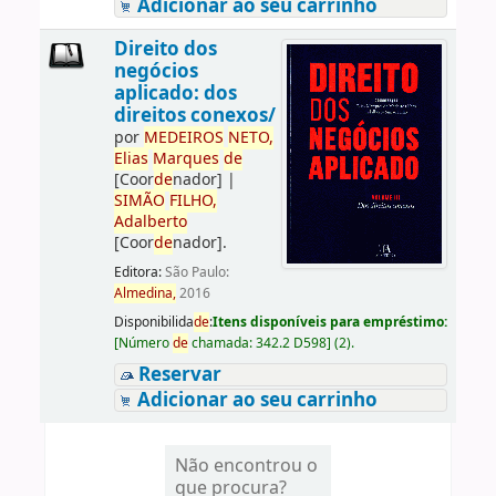
Adicionar ao seu carrinho
Direito dos
negócios
aplicado: dos
direitos conexos/
por
ME
DE
IROS
NETO,
Elias
Marques
de
[Coor
de
nador]
|
SIMÃO
FILHO,
Adalberto
[Coor
de
nador]
.
Editora:
São Paulo:
Almedina,
2016
Disponibilida
de
:
Itens disponíveis para empréstimo:
[
Número
de
chamada:
342.2 D598
]
(2).
Reservar
Adicionar ao seu carrinho
Não encontrou o
que procura?