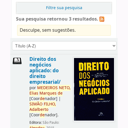
Filtre sua pesquisa
Sua pesquisa retornou 3 resultados.
Desculpe, sem sugestões.
Direito dos
negócios
aplicado: do
direito
empresarial/
por
ME
DE
IROS
NETO,
Elias
Marques
de
[Coor
de
nador]
|
SIMÃO
FILHO,
Adalberto
[Coor
de
nador]
.
Editora:
São Paulo: