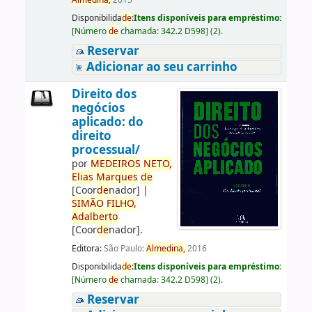
Almedina,
2015
Disponibilida
de
:
Itens disponíveis para empréstimo:
[
Número
de
chamada:
342.2 D598
]
(2).
Reservar
Adicionar ao seu carrinho
Direito dos
negócios
aplicado: do
direito
processual/
por
ME
DE
IROS
NETO,
Elias
Marques
de
[Coor
de
nador]
|
SIMÃO
FILHO,
Adalberto
[Coor
de
nador]
.
Editora:
São Paulo:
Almedina,
2016
Disponibilida
de
:
Itens disponíveis para empréstimo:
[
Número
de
chamada:
342.2 D598
]
(2).
Reservar