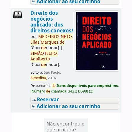
Adicionar ao seu carrinho
Direito dos
negócios
aplicado: dos
direitos conexos/
por
ME
DE
IROS
NETO,
Elias
Marques
de
[Coor
de
nador]
|
SIMÃO
FILHO,
Adalberto
[Coor
de
nador]
.
Editora:
São Paulo:
Almedina,
2016
Disponibilida
de
:
Itens disponíveis para empréstimo:
[
Número
de
chamada:
342.2 D598
]
(2).
Reservar
Adicionar ao seu carrinho
Não encontrou o
que procura?