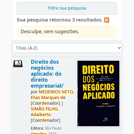
Filtre sua pesquisa
Sua pesquisa retornou 3 resultados.
Desculpe, sem sugestões.
Direito dos
negócios
aplicado: do
direito
empresarial/
por
ME
DE
IROS
NETO,
Elias
Marques
de
[Coor
de
nador]
|
SIMÃO
FILHO,
Adalberto
[Coor
de
nador]
.
Editora:
São Paulo: