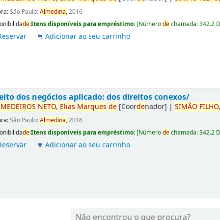
ora:
São Paulo:
Almedina,
2016
onibilida
de
:
Itens disponíveis para empréstimo:
[
Número
de
chamada:
342.2 
Reservar
Adicionar ao seu carrinho
eito dos negócios aplicado: dos direitos conexos/
r
ME
DE
IROS
NETO,
Elias
Marques
de
[Coor
de
nador]
|
SIMÃO
FILHO
ora:
São Paulo:
Almedina,
2016
onibilida
de
:
Itens disponíveis para empréstimo:
[
Número
de
chamada:
342.2 
Reservar
Adicionar ao seu carrinho
Não encontrou o que procura?