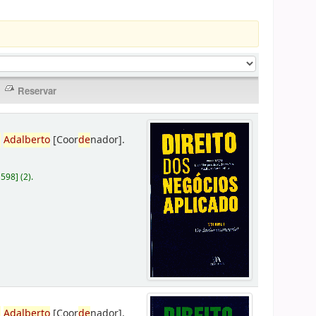
,
Adalberto
[Coor
de
nador]
.
D598
]
(2).
,
Adalberto
[Coor
de
nador]
.