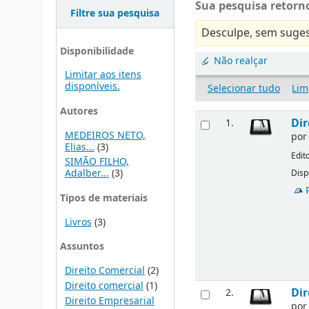
Sua pesquisa retorno
Filtre sua pesquisa
Desculpe, sem suges
Disponibilidade
Não realçar
Limitar aos itens
disponíveis.
Selecionar tudo
Lim
Autores
Dir
1.
MEDEIROS NETO,
po
Elias...
(3)
Edit
SIMÃO FILHO,
Adalber...
(3)
Disp
Tipos de materiais
Livros
(3)
Assuntos
Direito Comercial
(2)
Direito comercial
(1)
Dir
2.
Direito Empresarial
po