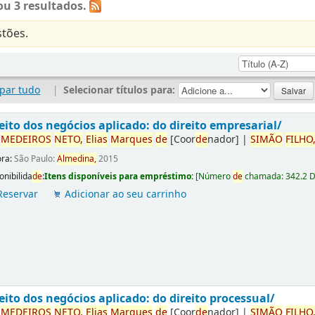
u 3 resultados.
tões.
par tudo
|
Selecionar títulos para:
eito dos negócios aplicado: do direito empresarial/
r
ME
DE
IROS
NETO,
Elias
Marques
de
[Coor
de
nador]
|
SIMÃO
FILHO
ora:
São Paulo:
Almedina,
2015
onibilida
de
:
Itens disponíveis para empréstimo:
[
Número
de
chamada:
342.2 
Reservar
Adicionar ao seu carrinho
eito dos negócios aplicado: do direito processual/
r
ME
DE
IROS
NETO,
Elias
Marques
de
[Coor
de
nador]
|
SIMÃO
FILHO