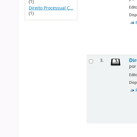
(1)
Edit
Direito Processual C...
(1)
Disp
Dir
3.
po
Edit
Disp