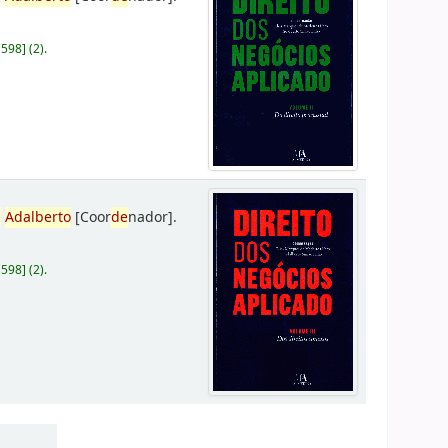
D598
]
(2).
,
Adalberto
[Coor
de
nador]
.
D598
]
(2).