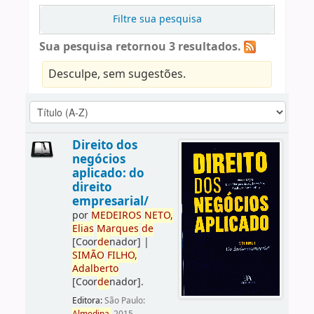
Filtre sua pesquisa
Sua pesquisa retornou 3 resultados.
Desculpe, sem sugestões.
Direito dos
negócios
aplicado: do
direito
empresarial/
por
ME
DE
IROS
NETO,
Elias
Marques
de
[Coor
de
nador]
|
SIMÃO
FILHO,
Adalberto
[Coor
de
nador]
.
Editora:
São Paulo: