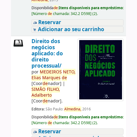
Almedina,
2015
Disponibilida
de
:
Itens disponíveis para empréstimo:
[
Número
de
chamada:
342.2 D598
]
(2).
Reservar
Adicionar ao seu carrinho
Direito dos
negócios
aplicado: do
direito
processual/
por
ME
DE
IROS
NETO,
Elias
Marques
de
[Coor
de
nador]
|
SIMÃO
FILHO,
Adalberto
[Coor
de
nador]
.
Editora:
São Paulo:
Almedina,
2016
Disponibilida
de
:
Itens disponíveis para empréstimo:
[
Número
de
chamada:
342.2 D598
]
(2).
Reservar