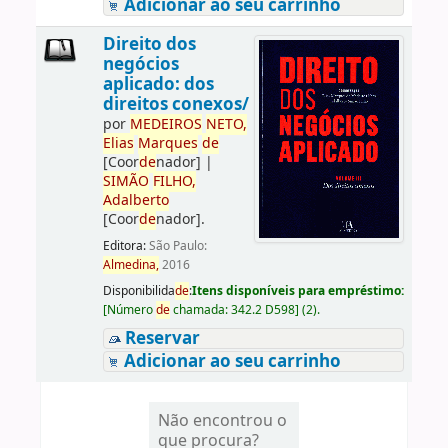
Adicionar ao seu carrinho
Direito dos
negócios
aplicado: dos
direitos conexos/
por
ME
DE
IROS
NETO,
Elias
Marques
de
[Coor
de
nador]
|
SIMÃO
FILHO,
Adalberto
[Coor
de
nador]
.
Editora:
São Paulo:
Almedina,
2016
Disponibilida
de
:
Itens disponíveis para empréstimo:
[
Número
de
chamada:
342.2 D598
]
(2).
Reservar
Adicionar ao seu carrinho
Não encontrou o
que procura?