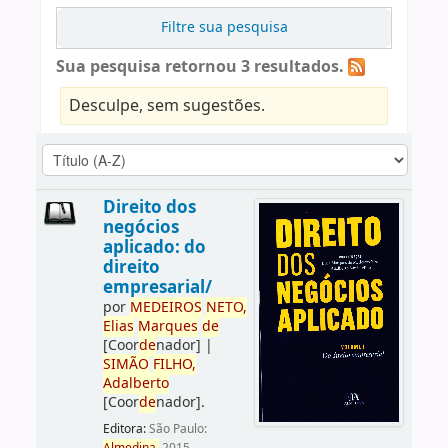
Filtre sua pesquisa
Sua pesquisa retornou 3 resultados.
Desculpe, sem sugestões.
Direito dos
negócios
aplicado: do
direito
empresarial/
por
ME
DE
IROS
NETO,
Elias
Marques
de
[Coor
de
nador]
|
SIMÃO
FILHO,
Adalberto
[Coor
de
nador]
.
Editora:
São Paulo: