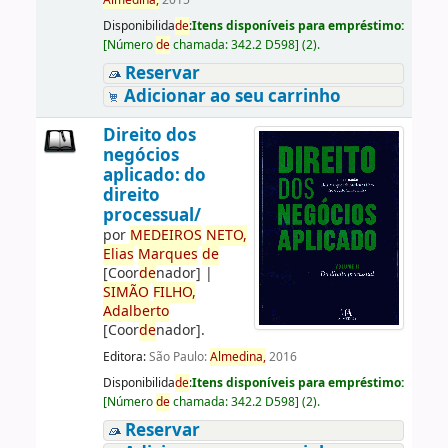
Almedina,
2015
Disponibilida
de
:
Itens disponíveis para empréstimo:
[
Número
de
chamada:
342.2 D598
]
(2).
Reservar
Adicionar ao seu carrinho
Direito dos
negócios
aplicado: do
direito
processual/
por
ME
DE
IROS
NETO,
Elias
Marques
de
[Coor
de
nador]
|
SIMÃO
FILHO,
Adalberto
[Coor
de
nador]
.
Editora:
São Paulo:
Almedina,
2016
Disponibilida
de
:
Itens disponíveis para empréstimo:
[
Número
de
chamada:
342.2 D598
]
(2).
Reservar