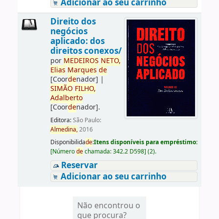
Adicionar ao seu carrinho
Direito dos
negócios
aplicado: dos
direitos conexos/
por
ME
DE
IROS
NETO,
Elias
Marques
de
[Coor
de
nador]
|
SIMÃO
FILHO,
Adalberto
[Coor
de
nador]
.
Editora:
São Paulo:
Almedina,
2016
Disponibilida
de
:
Itens disponíveis para empréstimo:
[
Número
de
chamada:
342.2 D598
]
(2).
Reservar
Adicionar ao seu carrinho
Não encontrou o
que procura?