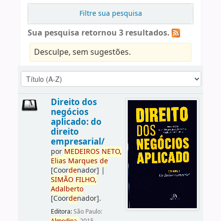
Filtre sua pesquisa
Sua pesquisa retornou 3 resultados.
Desculpe, sem sugestões.
Direito dos
negócios
aplicado: do
direito
empresarial/
por
ME
DE
IROS
NETO,
Elias
Marques
de
[Coor
de
nador]
|
SIMÃO
FILHO,
Adalberto
[Coor
de
nador]
.
Editora:
São Paulo: