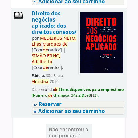
Adicionar ao seu carrinho
Direito dos
negócios
aplicado: dos
direitos conexos/
por
ME
DE
IROS
NETO,
Elias
Marques
de
[Coor
de
nador]
|
SIMÃO
FILHO,
Adalberto
[Coor
de
nador]
.
Editora:
São Paulo:
Almedina,
2016
Disponibilida
de
:
Itens disponíveis para empréstimo:
[
Número
de
chamada:
342.2 D598
]
(2).
Reservar
Adicionar ao seu carrinho
Não encontrou o
que procura?