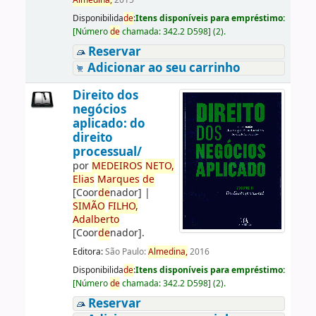
Almedina,
2015
Disponibilida
de
:
Itens disponíveis para empréstimo:
[
Número
de
chamada:
342.2 D598
]
(2).
Reservar
Adicionar ao seu carrinho
Direito dos
negócios
aplicado: do
direito
processual/
por
ME
DE
IROS
NETO,
Elias
Marques
de
[Coor
de
nador]
|
SIMÃO
FILHO,
Adalberto
[Coor
de
nador]
.
Editora:
São Paulo:
Almedina,
2016
Disponibilida
de
:
Itens disponíveis para empréstimo:
[
Número
de
chamada:
342.2 D598
]
(2).
Reservar