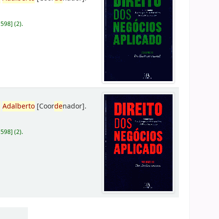
D598
]
(2).
,
Adalberto
[Coor
de
nador]
.
D598
]
(2).