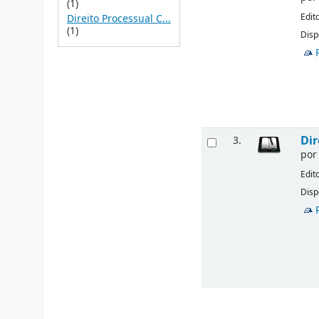
(1)
Edit
Direito Processual C...
(1)
Disp
Dir
3.
po
Edit
Disp