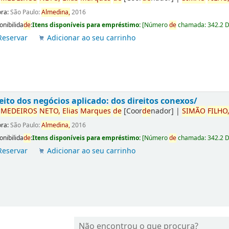
ora:
São Paulo:
Almedina,
2016
onibilida
de
:
Itens disponíveis para empréstimo:
[
Número
de
chamada:
342.2 
Reservar
Adicionar ao seu carrinho
eito dos negócios aplicado: dos direitos conexos/
r
ME
DE
IROS
NETO,
Elias
Marques
de
[Coor
de
nador]
|
SIMÃO
FILHO
ora:
São Paulo:
Almedina,
2016
onibilida
de
:
Itens disponíveis para empréstimo:
[
Número
de
chamada:
342.2 
Reservar
Adicionar ao seu carrinho
Não encontrou o que procura?