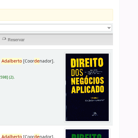
,
Adalberto
[Coor
de
nador]
.
D598
]
(2).
,
Adalberto
[Coor
de
nador]
.