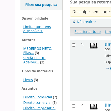
Sua pesquisa retorno
Filtre sua pesquisa
Desculpe, sem suges
Disponibilidade
Não realçar
Limitar aos itens
disponíveis.
Selecionar tudo
Lim
Autores
Dir
1.
MEDEIROS NETO,
po
Elias...
(3)
Edit
SIMÃO FILHO,
Adalber...
(3)
Disp
Tipos de materiais
Livros
(3)
Assuntos
Direito Comercial
(2)
Direito comercial
(1)
Dir
2.
Direito Empresarial
po